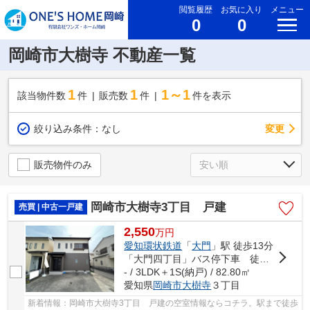
閲覧履歴
お気に入り
メニュー
0
0
岡崎市大樹寺 不動産一覧
1
1
1～1
該当物件数
件
販売数
件
件を表示
変更
絞り込み条件：
なし
販売物件のみ
岡崎市大樹寺3丁目 戸建
売買 | 中古一戸建
2,550
万
円
愛知環状鉄道
「
大門
」駅 徒歩13分
「大門四丁目」バス停下車 徒歩9分
- / 3LDK＋1S(納戸) / 82.80㎡
愛知県
岡崎市
大樹寺
３丁目
新着情報：岡崎市大樹寺3丁目 戸建の空室情報ならコチラ。駅まで徒歩