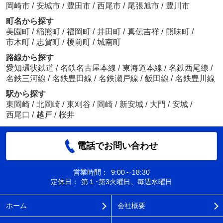
岡崎市
/
安城市
/
豊田市
/
西尾市
/
尾張旭市
/
豊川市
町名から探す
美園町
/
稲熊町
/
福岡町
/
井田町
/
真伝吉祥
/
熊味町
/
市木町
/
志賀町
/
榎前町
/
城南町
路線から探す
愛知環状鉄道
/
名鉄名古屋本線
/
東海道本線
/
名鉄西尾線
/
名鉄三河線
/
名鉄豊田線
/
名鉄瀬戸線
/
飯田線
/
名鉄豊川線
駅から探す
東岡崎
/
北岡崎
/
東刈谷
/
岡崎
/
新安城
/
大門
/
安城
/
西尾口
/
越戸
/
桜井
電話でお問い合わせ
営業時間：
9:00～18:30
定休日：
第１･第3火曜日、毎週水曜日
ホーム
会社概要