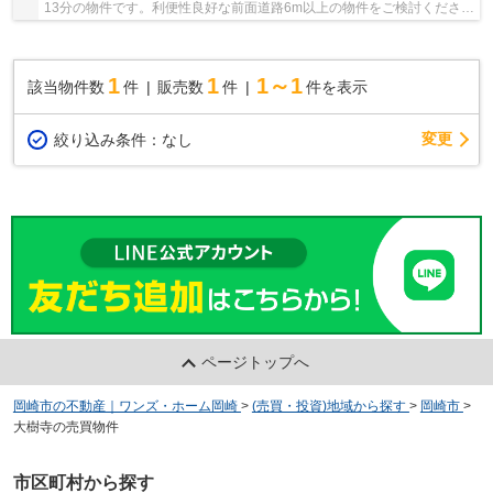
13分の物件です。利便性良好な前面道路6m以上の物件をご検討ください
ませ。綺麗な室内の中古戸建て物件で素敵な日...
1
1
1～1
該当物件数
件
販売数
件
件を表示
変更
絞り込み条件：
なし
ページトップへ
岡崎市の不動産｜ワンズ・ホーム岡崎
>
(売買・投資)地域から探す
>
岡崎市
>
大樹寺の売買物件
市区町村から探す