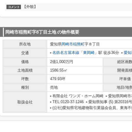
【外観】
コメント
岡崎市稲熊町字8丁目土地
の物件概要
所在地
愛知県
岡崎市
稲熊町
字８丁目
名鉄名古屋本線
「
東岡崎
」駅 徒歩36分
愛知
交通
価格
2億1,000万円
総区画
土地面積
1586.55㎡
開発面
坪数
479.93坪
坪単価
種別
売地
地目/地
有限会社 ワンズ・ホーム岡崎
愛知県岡崎市
TEL:0120-37-1246
愛知県知事 (5) 第20316
取扱会社
(公社)愛知県宅地建物取引業協会会員、東海