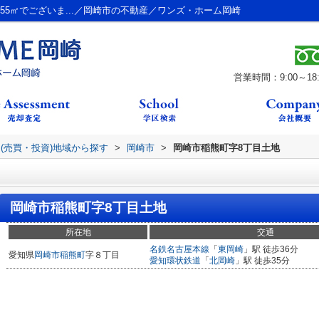
.55㎡でございま...／岡崎市の不動産／ワンズ・ホーム岡崎
営業時間：9:00～18:
(売買・投資)地域から探す
>
岡崎市
>
岡崎市稲熊町字8丁目土地
岡崎市稲熊町字8丁目土地
所在地
交通
名鉄名古屋本線
「
東岡崎
」駅 徒歩36分
愛知県
岡崎市
稲熊町
字８丁目
愛知環状鉄道
「
北岡崎
」駅 徒歩35分