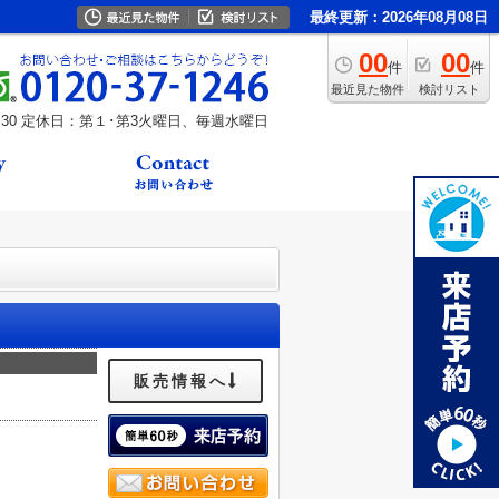
最終更新：2026年08月08日
00
00
件
件
最近見た物件
検討リスト
30
定休日：第１･第3火曜日、毎週水曜日
販売情報へ