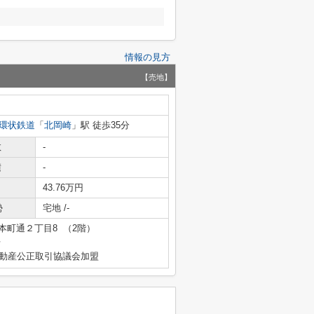
情報の見方
【売地】
環状鉄道
「
北岡崎
」駅 徒歩35分
数
-
積
-
43.76万円
勢
宅地 /-
本町通２丁目8 （2階）
号
不動産公正取引協議会加盟