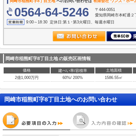
岡崎市稲熊町字8丁目土地
へのお問い合わせは
有限会社 ワンズ・ホー
0564-64-5246
〒444-0051
愛知県岡崎市本町通２丁
9:00～18:30 定休日:第１･第3火曜日、毎週水曜日
岡崎市稲熊町字8丁目土地
の販売区画情報
価格
土地面積
建ぺい率/容積率
2億1,000万円
60%/ 200%
1586.55㎡
岡崎市稲熊町字8丁目土地
へのお問い合わせ