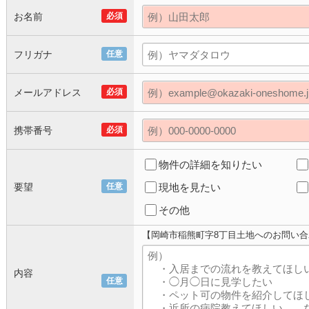
お名前
必須
フリガナ
任意
メールアドレス
必須
携帯番号
必須
物件の詳細を知りたい
要望
任意
現地を見たい
その他
【岡崎市稲熊町字8丁目土地へのお問い合
内容
任意