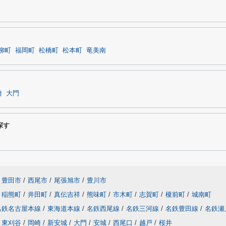
柳町
福岡町
松橋町
松本町
竜美南
崎
大門
探す
豊田市
/
西尾市
/
尾張旭市
/
豊川市
稲熊町
/
井田町
/
真伝吉祥
/
熊味町
/
市木町
/
志賀町
/
榎前町
/
城南町
名鉄名古屋本線
/
東海道本線
/
名鉄西尾線
/
名鉄三河線
/
名鉄豊田線
/
名鉄瀬
東刈谷
/
岡崎
/
新安城
/
大門
/
安城
/
西尾口
/
越戸
/
桜井