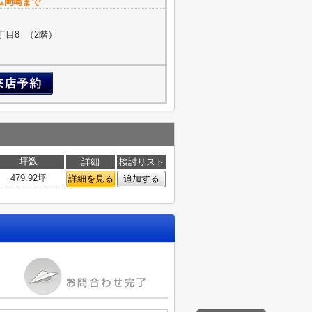
ム岡崎まで
目8 （2階）
坪数
詳細
検討リスト
479.92坪
詳細を見る
追加する