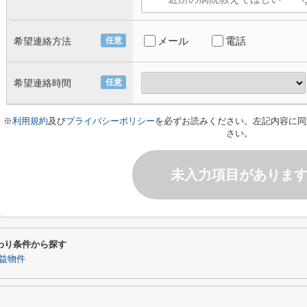
メール
電話
希望連絡方法
任意
希望連絡時間
任意
※
利用規約
及び
プライバシーポリシー
を必ずお読みください。左記内容に同
さい。
未入力項目がありま
わり条件から探す
益物件