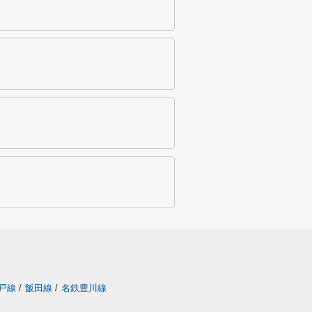
戸線
/
飯田線
/
名鉄豊川線