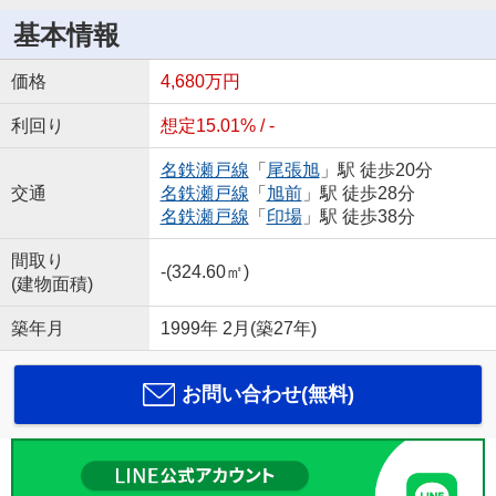
基本情報
価格
4,680万円
利回り
想定15.01% / -
名鉄瀬戸線
「
尾張旭
」駅 徒歩20分
交通
名鉄瀬戸線
「
旭前
」駅 徒歩28分
名鉄瀬戸線
「
印場
」駅 徒歩38分
間取り
-(324.60㎡)
(建物面積)
築年月
1999年 2月(築27年)
お問い合わせ(無料)