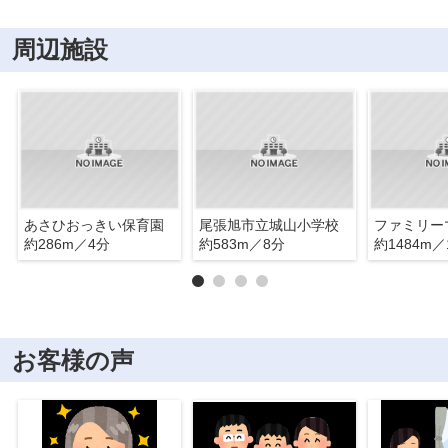
周辺施設
あさひおっきい保育園
尾張旭市立城山小学校
約286m／4分
約583m／8分
約1484m／
お客様の声