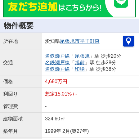
物件概要
所在地
愛知県
尾張旭市
平子町東
名鉄瀬戸線
「
尾張旭
」駅 徒歩20分
交通
名鉄瀬戸線
「
旭前
」駅 徒歩28分
名鉄瀬戸線
「
印場
」駅 徒歩38分
価格
4,680万円
利回り
想定15.01% / -
管理費
-
建物面積
324.60㎡
築年月
1999年 2月(築27年)