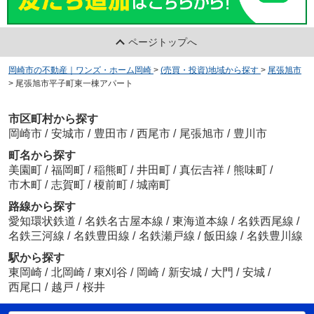
ページトップへ
岡崎市の不動産｜ワンズ・ホーム岡崎
>
(売買・投資)地域から探す
>
尾張旭市
>
尾張旭市平子町東一棟アパート
市区町村から探す
岡崎市
/
安城市
/
豊田市
/
西尾市
/
尾張旭市
/
豊川市
町名から探す
美園町
/
福岡町
/
稲熊町
/
井田町
/
真伝吉祥
/
熊味町
/
市木町
/
志賀町
/
榎前町
/
城南町
路線から探す
愛知環状鉄道
/
名鉄名古屋本線
/
東海道本線
/
名鉄西尾線
/
名鉄三河線
/
名鉄豊田線
/
名鉄瀬戸線
/
飯田線
/
名鉄豊川線
駅から探す
東岡崎
/
北岡崎
/
東刈谷
/
岡崎
/
新安城
/
大門
/
安城
/
西尾口
/
越戸
/
桜井