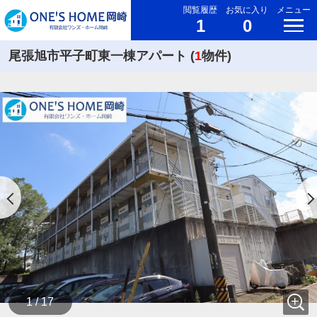
閲覧履歴
お気に入り
メニュー
1
0
尾張旭市平子町東一棟アパート (
1
物件)
1 / 17