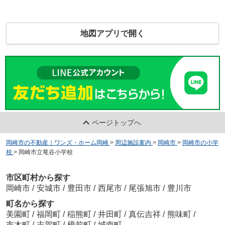
地図アプリで開く
ページトップへ
岡崎市の不動産｜ワンズ・ホーム岡崎
>
周辺施設案内
>
岡崎市
>
岡崎市の小学
校
>
岡崎市立竜谷小学校
市区町村から探す
岡崎市
/
安城市
/
豊田市
/
西尾市
/
尾張旭市
/
豊川市
町名から探す
美園町
/
福岡町
/
稲熊町
/
井田町
/
真伝吉祥
/
熊味町
/
市木町
/
志賀町
/
榎前町
/
城南町