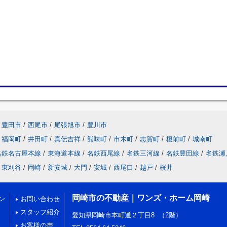
豊田市
/
西尾市
/
尾張旭市
/
豊川市
福岡町
/
井田町
/
真伝吉祥
/
熊味町
/
市木町
/
志賀町
/
榎前町
/
城南町
名鉄名古屋本線
/
東海道本線
/
名鉄西尾線
/
名鉄三河線
/
名鉄豊田線
/
名鉄瀬
東刈谷
/
岡崎
/
新安城
/
大門
/
安城
/
西尾口
/
越戸
/
桜井
岡崎市の不動産｜ワンズ・ホーム岡崎
ン
お問い合わせ
スタッフ紹介
愛知県岡崎市本町通２丁目8 （2階）
お客様の声