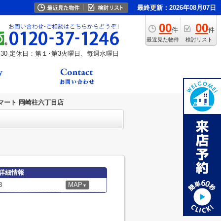
最終更新：2026年08月07日
00
00
件
件
最近見た物件
検討リスト
30
定休日：第１･第3火曜日、毎週水曜日
マート 岡崎柱六丁目店
詳細情報
3
MAP
▼