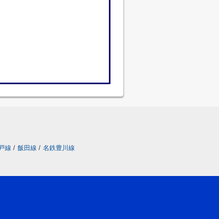
戸線
/
飯田線
/
名鉄豊川線