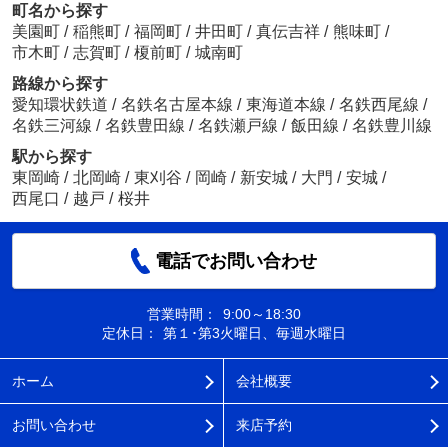
町名から探す
美園町
/
稲熊町
/
福岡町
/
井田町
/
真伝吉祥
/
熊味町
/
市木町
/
志賀町
/
榎前町
/
城南町
路線から探す
愛知環状鉄道
/
名鉄名古屋本線
/
東海道本線
/
名鉄西尾線
/
名鉄三河線
/
名鉄豊田線
/
名鉄瀬戸線
/
飯田線
/
名鉄豊川線
駅から探す
東岡崎
/
北岡崎
/
東刈谷
/
岡崎
/
新安城
/
大門
/
安城
/
西尾口
/
越戸
/
桜井
電話でお問い合わせ
営業時間：
9:00～18:30
定休日：
第１･第3火曜日、毎週水曜日
ホーム
会社概要
お問い合わせ
来店予約