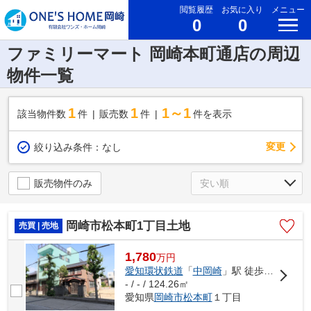
閲覧履歴
お気に入り
メニュー
0
0
ファミリーマート 岡崎本町通店の周辺
物件一覧
1
1
1～1
該当物件数
件
販売数
件
件を表示
変更
絞り込み条件：
なし
販売物件のみ
岡崎市松本町1丁目土地
売買 | 売地
1,780
万
円
愛知環状鉄道
「
中岡崎
」駅 徒歩17分
- / - / 124.26㎡
愛知県
岡崎市
松本町
１丁目