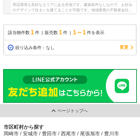
周辺環境も良好なエリアにある売地です。建築条件なしなので、お好み
のデザインで住まいを建てることが可能です。地域密着の不動産会社で
ある当社が、お客様の不動産探しを多面的にサ...
1
1
1～1
該当物件数
件
販売数
件
件を表示
変更
絞り込み条件：
なし
ページトップへ
市区町村から探す
岡崎市
/
安城市
/
豊田市
/
西尾市
/
尾張旭市
/
豊川市