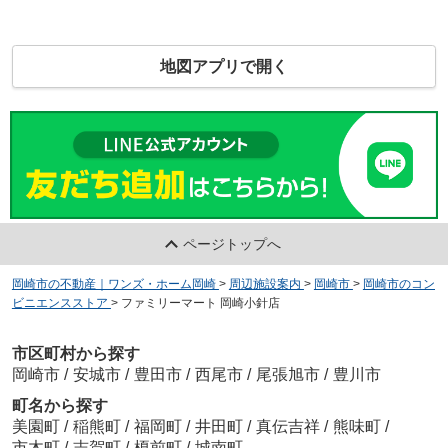
地図アプリで開く
ページトップへ
岡崎市の不動産｜ワンズ・ホーム岡崎
>
周辺施設案内
>
岡崎市
>
岡崎市のコン
ビニエンスストア
>
ファミリーマート 岡崎小針店
市区町村から探す
岡崎市
/
安城市
/
豊田市
/
西尾市
/
尾張旭市
/
豊川市
町名から探す
美園町
/
稲熊町
/
福岡町
/
井田町
/
真伝吉祥
/
熊味町
/
市木町
/
志賀町
/
榎前町
/
城南町