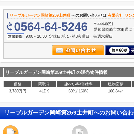
リーブルガーデン岡崎第259土井町
へのお問い合わせは
有限会社 ワン
0564-64-5246
〒444-0051
愛知県岡崎市本町通２丁
9:00～18:30 定休日:第１･第3火曜日、毎週水曜日
リーブルガーデン岡崎第259土井町
の販売物件情報
価格
間取り
建物面積
建ぺい率/容積率
3,780万円
4LDK
60%/ 160%
106.84㎡
リーブルガーデン岡崎第259土井町
へのお問い合わ