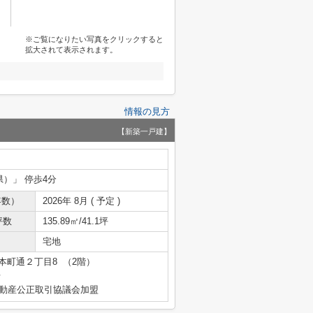
※ご覧になりたい写真をクリックすると
拡大されて表示されます。
情報の見方
【新築一戸建】
県）」 停歩4分
年数）
2026年 8月 ( 予定 )
坪数
135.89㎡/41.1坪
宅地
本町通２丁目8 （2階）
号
不動産公正取引協議会加盟