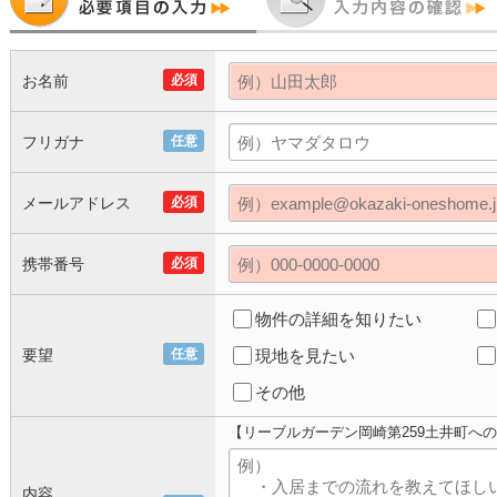
お名前
必須
フリガナ
任意
メールアドレス
必須
携帯番号
必須
物件の詳細を知りたい
要望
任意
現地を見たい
その他
【リーブルガーデン岡崎第259土井町へ
内容