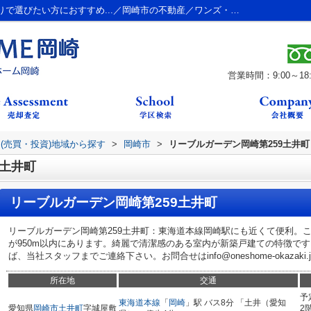
リーブルガーデン岡崎第259土井町 こだわりで選びたい方におすすめ...／岡崎市の不動産／ワンズ・ホーム岡崎
営業時間：9:00～18:
(売買・投資)地域から探す
>
岡崎市
>
リーブルガーデン岡崎第259土井町
9土井町
リーブルガーデン岡崎第259土井町
リーブルガーデン岡崎第259土井町：東海道本線岡崎駅にも近くて便利。
が950m以内にあります。綺麗で清潔感のある室内が新築戸建ての特徴で
ば、当社スタッフまでご連絡下さい。お問合せはinfo@oneshome-okazak
所在地
交通
予
東海道本線
「
岡崎
」駅 バス8分 「土井（愛知
愛知県
岡崎市
土井町
字城屋敷
2