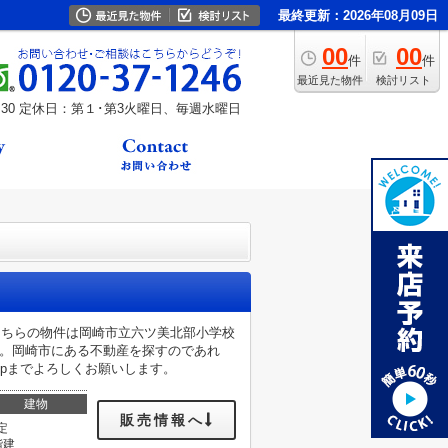
最終更新：2026年08月09日
00
00
件
件
最近見た物件
検討リスト
30
定休日：第１･第3火曜日、毎週水曜日
こちらの物件は岡崎市立六ツ美北部小学校
す。岡崎市にある不動産を探すのであれ
i.jpまでよろしくお願いします。
建物
販売情報へ
定
階建