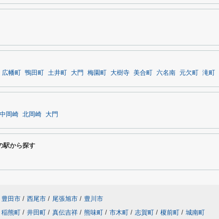
広幡町
鴨田町
土井町
大門
梅園町
大樹寺
美合町
六名南
元欠町
滝町
中岡崎
北岡崎
大門
の駅から探す
豊田市
/
西尾市
/
尾張旭市
/
豊川市
稲熊町
/
井田町
/
真伝吉祥
/
熊味町
/
市木町
/
志賀町
/
榎前町
/
城南町