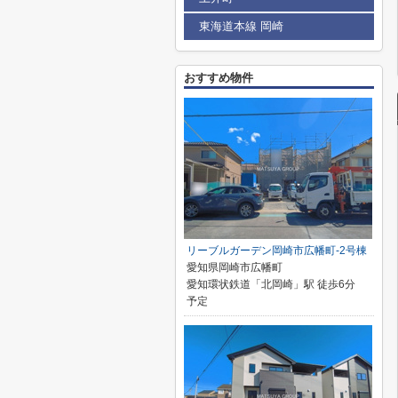
東海道本線 岡崎
おすすめ物件
リーブルガーデン岡崎市広幡町-2号棟
愛知県岡崎市広幡町
愛知環状鉄道「北岡崎」駅 徒歩6分
予定