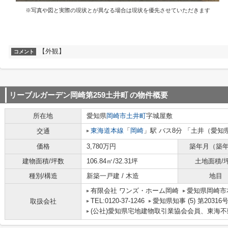
※写真や図と実際の現状とが異なる場合は現状を優先させていただきます
【外観】
コメント
リーブルガーデン岡崎第259土井町
の物件概要
所在地
愛知県
岡崎市
土井町
字城屋敷
東海道本線
「
岡崎
」駅 バス8分 「土井（愛知
交通
価格
3,780万円
築年月（築
建物面積/坪数
106.84㎡/32.31坪
土地面積/
種別/構造
新築一戸建 / 木造
地目
有限会社 ワンズ・ホーム岡崎
愛知県岡崎市
TEL:0120-37-1246
愛知県知事 (5) 第20316
取扱会社
(公社)愛知県宅地建物取引業協会会員、東海