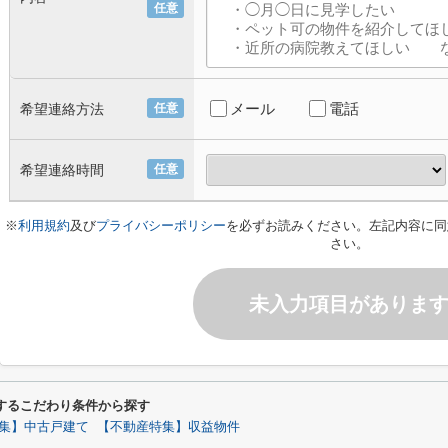
任意
メール
電話
希望連絡方法
任意
希望連絡時間
任意
※
利用規約
及び
プライバシーポリシー
を必ずお読みください。左記内容に同
さい。
未入力項目がありま
関するこだわり条件から探す
集】中古戸建て
【不動産特集】収益物件