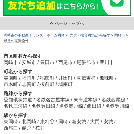
ページトップへ
岡崎市の不動産｜ワンズ・ホーム岡崎
>
(売買・投資)地域から探す
>
岡崎市
>
緑丘の売買物件
市区町村から探す
岡崎市
/
安城市
/
豊田市
/
西尾市
/
尾張旭市
/
豊川市
町名から探す
美園町
/
福岡町
/
稲熊町
/
井田町
/
真伝吉祥
/
熊味町
/
市木町
/
志賀町
/
榎前町
/
城南町
路線から探す
愛知環状鉄道
/
名鉄名古屋本線
/
東海道本線
/
名鉄西尾線
/
名鉄三河線
/
名鉄豊田線
/
名鉄瀬戸線
/
飯田線
/
名鉄豊川線
駅から探す
東岡崎
/
北岡崎
/
東刈谷
/
岡崎
/
新安城
/
大門
/
安城
/
西尾口
/
越戸
/
桜井