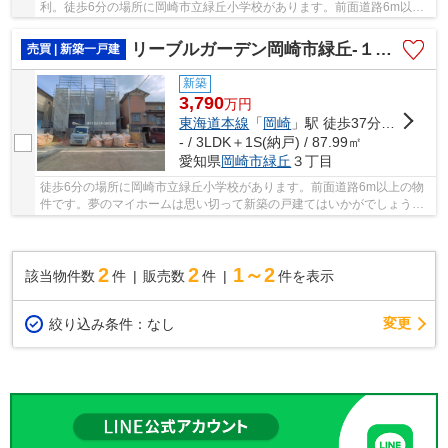
利。徒歩6分の場所に岡崎市立緑丘小学校があります。前面道路6m以上
の物件です。こだわりのある方も多い、新築の戸建...
リーブルガーデン岡崎市緑丘-１号棟
売買 | 新築一戸建
新築
3,790
万
円
東海道本線
「
岡崎
」駅 徒歩37分車12分 3.3km
- / 3LDK＋1S(納戸) / 87.99㎡
愛知県
岡崎市
緑丘
３丁目
徒歩6分の場所に岡崎市立緑丘小学校があります。前面道路6m以上の物
件です。夢のマイホームは思い切って新築の戸建てはいかがでしょう
か。ワンズ・ホーム岡崎でなら、きっと素敵な一戸...
2
2
1～2
該当物件数
件
販売数
件
件を表示
変更
絞り込み条件：
なし