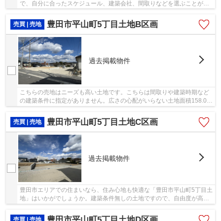
で、自分に合ったスケジュール、建築会社、間取りなどを選ぶことがで
きます。こちらの住宅用地で念願のマイホームは...
豊田市平山町5丁目土地B区画
売買 | 売地
過去掲載物件
こちらの売地はニーズも高い土地です。こちらは間取りや建築時期など
の建築条件に指定がありません。広さの心配がいらない土地面積158.07
㎡(公簿)。周辺環境が充実している在宅用地で...
豊田市平山町5丁目土地C区画
売買 | 売地
過去掲載物件
豊田市エリアでの住まいなら、住み心地も快適な「豊田市平山町5丁目土
地」はいかがでしょうか。建築条件無しの土地ですので、自由度が高い
です。マイホームをお考えの方には、こちらの...
豊田市平山町5丁目土地D区画
売買 | 売地