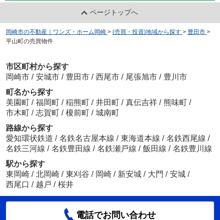
ページトップへ
岡崎市の不動産｜ワンズ・ホーム岡崎
>
(売買・投資)地域から探す
>
豊田市
>
平山町の売買物件
市区町村から探す
岡崎市
/
安城市
/
豊田市
/
西尾市
/
尾張旭市
/
豊川市
町名から探す
美園町
/
福岡町
/
稲熊町
/
井田町
/
真伝吉祥
/
熊味町
/
市木町
/
志賀町
/
榎前町
/
城南町
路線から探す
愛知環状鉄道
/
名鉄名古屋本線
/
東海道本線
/
名鉄西尾線
/
名鉄三河線
/
名鉄豊田線
/
名鉄瀬戸線
/
飯田線
/
名鉄豊川線
駅から探す
東岡崎
/
北岡崎
/
東刈谷
/
岡崎
/
新安城
/
大門
/
安城
/
西尾口
/
越戸
/
桜井
電話でお問い合わせ