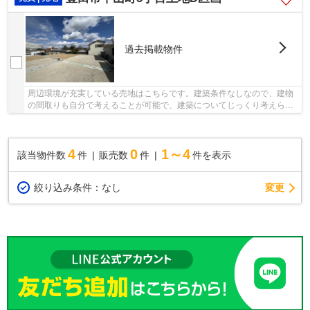
過去掲載物件
周辺環境が充実している売地はこちらです。建築条件なしなので、建物
の間取りも自分で考えることが可能で、建築についてじっくり考えられ
ます。周辺環境が充実している在宅用地です。...
4
0
1～4
該当物件数
件
販売数
件
件を表示
変更
絞り込み条件：
なし