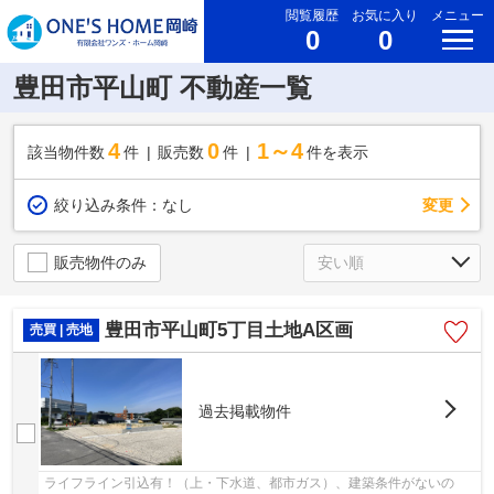
閲覧履歴
お気に入り
メニュー
0
0
豊田市平山町 不動産一覧
4
0
1～4
該当物件数
件
販売数
件
件を表示
変更
絞り込み条件：
なし
販売物件のみ
豊田市平山町5丁目土地A区画
売買 | 売地
過去掲載物件
ライフライン引込有！（上・下水道、都市ガス）、建築条件がないの