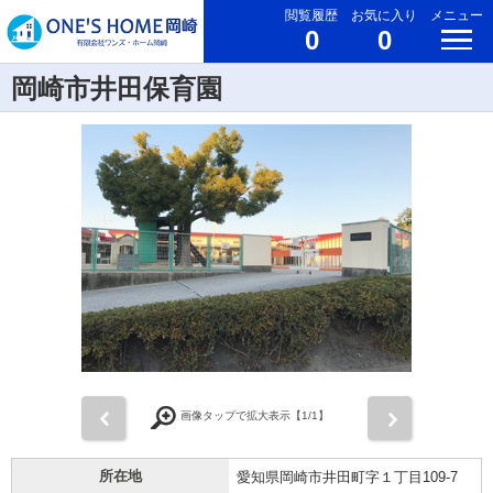
閲覧履歴
お気に入り
メニュー
0
0
岡崎市井田保育園
前
次
画像タップで拡大表示【
1
/1】
所在地
愛知県岡崎市井田町字１丁目109-7