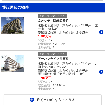
施設周辺の物件
売買｜中古マンション
ネオシティ岡崎弐番館
名鉄名古屋本線「東岡崎」駅 バス19分 「荒
井山」 停歩4分
愛知環状鉄道「北岡崎」駅 徒歩33分
1,380万円
間取:
4LDK
建物面積:
- / 26.12坪
土地面積:
- / -
売買｜中古マンション
アーバンライフ井田南
名鉄名古屋本線「東岡崎」駅 バス21分 「井
田小学校前」 停歩5分
愛知環状鉄道「北岡崎」駅 徒歩26分
愛知環状鉄道「大門」駅 徒歩28分
1,780万円
間取:
3LDK
建物面積:
- / 24.06坪
土地面積:
- / -
近くの物件をもっと見る