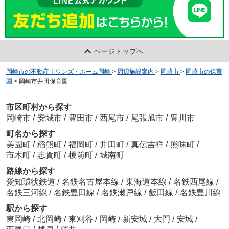
ページトップへ
岡崎市の不動産｜ワンズ・ホーム岡崎
>
周辺施設案内
>
岡崎市
>
岡崎市の保育
園
>
岡崎市井田保育園
市区町村から探す
岡崎市
/
安城市
/
豊田市
/
西尾市
/
尾張旭市
/
豊川市
町名から探す
美園町
/
稲熊町
/
福岡町
/
井田町
/
真伝吉祥
/
熊味町
/
市木町
/
志賀町
/
榎前町
/
城南町
路線から探す
愛知環状鉄道
/
名鉄名古屋本線
/
東海道本線
/
名鉄西尾線
/
名鉄三河線
/
名鉄豊田線
/
名鉄瀬戸線
/
飯田線
/
名鉄豊川線
駅から探す
東岡崎
/
北岡崎
/
東刈谷
/
岡崎
/
新安城
/
大門
/
安城
/