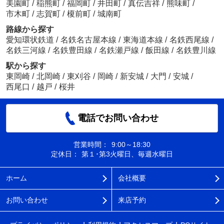
美園町
/
稲熊町
/
福岡町
/
井田町
/
真伝吉祥
/
熊味町
/
市木町
/
志賀町
/
榎前町
/
城南町
路線から探す
愛知環状鉄道
/
名鉄名古屋本線
/
東海道本線
/
名鉄西尾線
/
名鉄三河線
/
名鉄豊田線
/
名鉄瀬戸線
/
飯田線
/
名鉄豊川線
駅から探す
東岡崎
/
北岡崎
/
東刈谷
/
岡崎
/
新安城
/
大門
/
安城
/
西尾口
/
越戸
/
桜井
電話でお問い合わせ
営業時間：
9:00～18:30
定休日：
第１･第3火曜日、毎週水曜日
ホーム
会社概要
お問い合わせ
来店予約