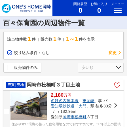
閲覧履歴
お気に入り
メニュー
0
0
百々保育園の周辺物件一覧
1
1
1～1
該当物件数
件
販売数
件
件を表示
変更
絞り込み条件：
なし
販売物件のみ
岡崎市松橋町３丁目土地
売買 | 売地
2,180
万
円
名鉄名古屋本線
「
東岡崎
」駅 バス25分 「真伝町」 停歩9分
愛知環状鉄道
「
大門
」駅 徒歩39分
- / - / 182.95㎡
愛知県
岡崎市
松橋町
３丁目
住みやすい環境の整った住宅用地なのでおすすめです。50坪以上の面積