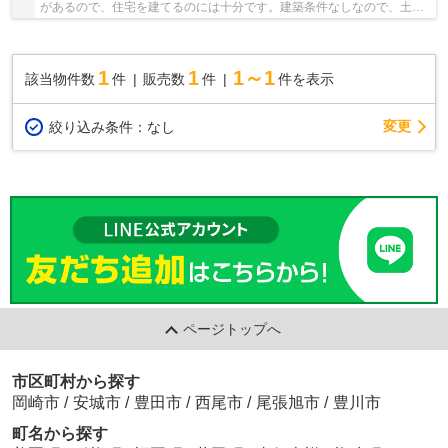
があるので、住宅を建てるのには十分です。建築条件なしなので、土地
を購入した後はお好みのタイミングで住まいが...
1
1
1～1
該当物件数
件
販売数
件
件を表示
変更
絞り込み条件：
なし
ページトップへ
市区町村から探す
岡崎市
/
安城市
/
豊田市
/
西尾市
/
尾張旭市
/
豊川市
町名から探す