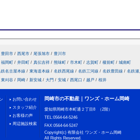
豊田市
/
西尾市
/
尾張旭市
/
豊川市
福岡町
/
井田町
/
真伝吉祥
/
熊味町
/
市木町
/
志賀町
/
榎前町
/
城南町
名鉄名古屋本線
/
東海道本線
/
名鉄西尾線
/
名鉄三河線
/
名鉄豊田線
/
名鉄瀬
東刈谷
/
岡崎
/
新安城
/
大門
/
安城
/
西尾口
/
越戸
/
桜井
岡崎市の不動産｜ワンズ・ホーム岡崎
ン
お問い合わせ
スタッフ紹介
愛知県岡崎市本町通２丁目8 （2階）
お客様の声
TEL:0564-64-5246
周辺施設検索
FAX:0564-64-5247
Copyright(c) 有限会社 ワンズ・ホーム岡崎
All Rights Reserved.