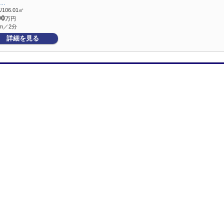
-…
/106.01㎡
90
万円
m／2分
詳細を見る