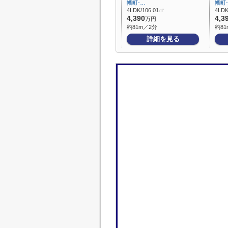
幡町-…
幡町
4LDK/106.01㎡
4LDK
4,390
4,3
万円
約81m／2分
約81
詳細を見る