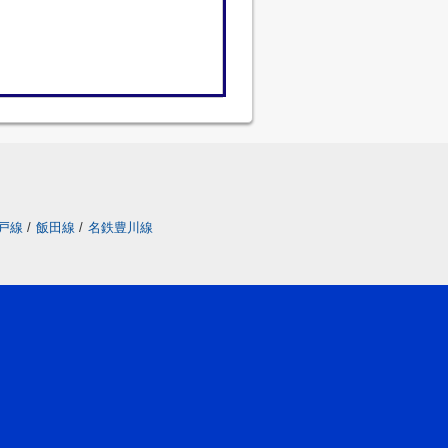
戸線
/
飯田線
/
名鉄豊川線