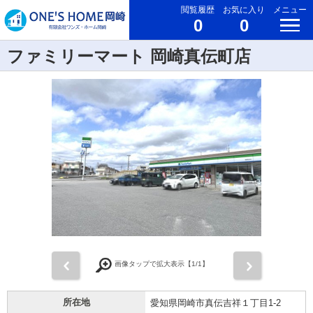
閲覧履歴
お気に入り
メニュー
0
0
ファミリーマート 岡崎真伝町店
前
次
画像タップで拡大表示【
1
/1】
所在地
愛知県岡崎市真伝吉祥１丁目1-2