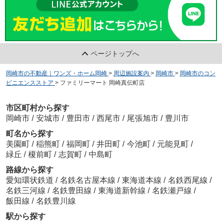
ページトップへ
岡崎市の不動産｜ワンズ・ホーム岡崎
>
周辺施設案内
>
岡崎市
>
岡崎市のコン
ビニエンスストア
>
ファミリーマート 岡崎真伝町店
市区町村から探す
岡崎市
/
安城市
/
豊田市
/
西尾市
/
尾張旭市
/
豊川市
町名から探す
美園町
/
稲熊町
/
福岡町
/
井田町
/
今池町
/
元能見町
/
緑丘
/
榎前町
/
志賀町
/
中島町
路線から探す
愛知環状鉄道
/
名鉄名古屋本線
/
東海道本線
/
名鉄西尾線
/
名鉄三河線
/
名鉄豊田線
/
東海道新幹線
/
名鉄瀬戸線
/
飯田線
/
名鉄豊川線
駅から探す