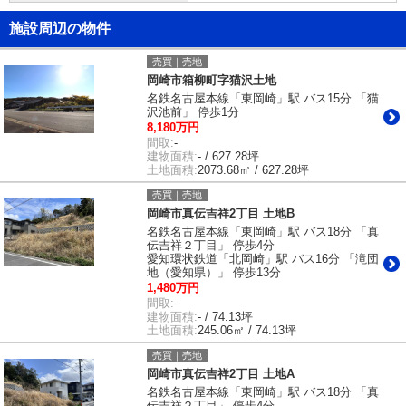
施設周辺の物件
売買｜売地
岡崎市箱柳町字猫沢土地
名鉄名古屋本線「東岡崎」駅 バス15分 「猫
沢池前」 停歩1分
8,180万円
間取:
-
建物面積:
- / 627.28坪
土地面積:
2073.68㎡ / 627.28坪
売買｜売地
岡崎市真伝吉祥2丁目 土地B
名鉄名古屋本線「東岡崎」駅 バス18分 「真
伝吉祥２丁目」 停歩4分
愛知環状鉄道「北岡崎」駅 バス16分 「滝団
地（愛知県）」 停歩13分
1,480万円
間取:
-
建物面積:
- / 74.13坪
土地面積:
245.06㎡ / 74.13坪
売買｜売地
岡崎市真伝吉祥2丁目 土地A
名鉄名古屋本線「東岡崎」駅 バス18分 「真
伝吉祥２丁目」 停歩4分