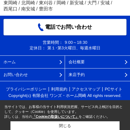
東岡崎
/
北岡崎
/
東刈谷
/
岡崎
/
新安城
/
大門
/
安城
/
西尾口
/
南安城
/
豊田市
電話でお問い合わせ
営業時間：
9:00～18:30
定休日：
第１･第3火曜日、毎週水曜日
ホーム
会社概要
お問い合わせ
来店予約
プライバシーポリシー
利用規約
アクセスマップ
PCサイト
Copyright(c) 有限会社 ワンズ・ホーム岡崎 All rights reserved.
当サイトでは、お客様の当サイト利用状況把握、サービス向上検討を目的と
して、クッキー（Cookie）を使用しています。
詳しくは、当社の
「Cookieの取扱いについて」
をご確認ください。
閉じる