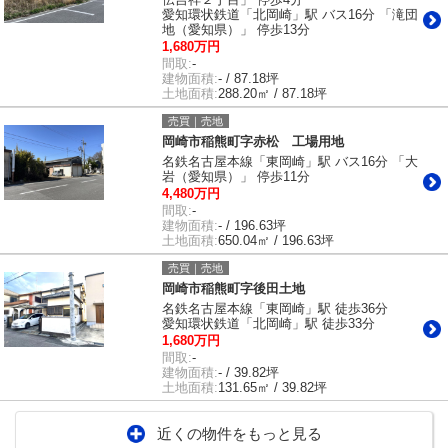
愛知環状鉄道「北岡崎」駅 バス16分 「滝団
地（愛知県）」 停歩13分
1,680万円
間取:
-
建物面積:
- / 87.18坪
土地面積:
288.20㎡ / 87.18坪
売買｜売地
岡崎市稲熊町字赤松 工場用地
名鉄名古屋本線「東岡崎」駅 バス16分 「大
岩（愛知県）」 停歩11分
4,480万円
間取:
-
建物面積:
- / 196.63坪
土地面積:
650.04㎡ / 196.63坪
売買｜売地
岡崎市稲熊町字後田土地
名鉄名古屋本線「東岡崎」駅 徒歩36分
愛知環状鉄道「北岡崎」駅 徒歩33分
1,680万円
間取:
-
建物面積:
- / 39.82坪
土地面積:
131.65㎡ / 39.82坪
近くの物件をもっと見る