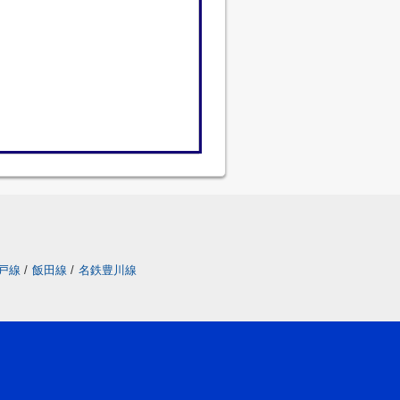
戸線
/
飯田線
/
名鉄豊川線