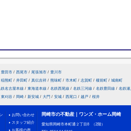
豊田市
/
西尾市
/
尾張旭市
/
豊川市
稲熊町
/
井田町
/
真伝吉祥
/
熊味町
/
市木町
/
志賀町
/
榎前町
/
城南町
名鉄名古屋本線
/
東海道本線
/
名鉄西尾線
/
名鉄三河線
/
名鉄豊田線
/
名鉄瀬
東刈谷
/
岡崎
/
新安城
/
大門
/
安城
/
西尾口
/
越戸
/
桜井
岡崎市の不動産｜ワンズ・ホーム岡崎
ン
お問い合わせ
スタッフ紹介
愛知県岡崎市本町通２丁目8 （2階）
お客様の声