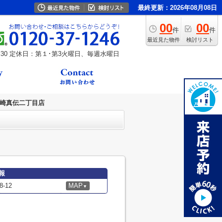
最終更新：2026年08月08日
00
00
件
件
最近見た物件
検討リスト
30
定休日：第１･第3火曜日、毎週水曜日
岡崎真伝二丁目店
報
-12
MAP
▼