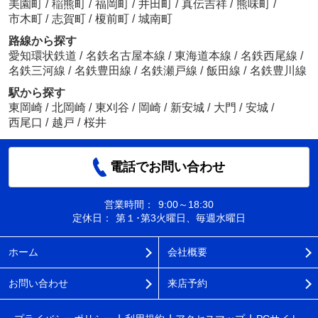
美園町
/
稲熊町
/
福岡町
/
井田町
/
真伝吉祥
/
熊味町
/
市木町
/
志賀町
/
榎前町
/
城南町
路線から探す
愛知環状鉄道
/
名鉄名古屋本線
/
東海道本線
/
名鉄西尾線
/
名鉄三河線
/
名鉄豊田線
/
名鉄瀬戸線
/
飯田線
/
名鉄豊川線
駅から探す
東岡崎
/
北岡崎
/
東刈谷
/
岡崎
/
新安城
/
大門
/
安城
/
西尾口
/
越戸
/
桜井
電話でお問い合わせ
営業時間：
9:00～18:30
定休日：
第１･第3火曜日、毎週水曜日
ホーム
会社概要
お問い合わせ
来店予約