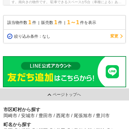
す。南向きの物件です。 駐車できるスペースが5台（車種による）ある
ため車が多い方にお薦めです。 当社はお客様が快...
1
1
1～1
該当物件数
件
販売数
件
件を表示
変更
絞り込み条件：
なし
ページトップへ
市区町村から探す
岡崎市
/
安城市
/
豊田市
/
西尾市
/
尾張旭市
/
豊川市
町名から探す