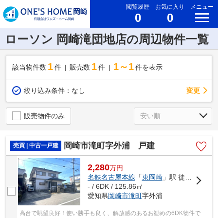
閲覧履歴
お気に入り
メニュー
0
0
ローソン 岡崎滝団地店の周辺物件一覧
1
1
1～1
該当物件数
件
販売数
件
件を表示
変更
絞り込み条件：
なし
販売物件のみ
岡崎市滝町字外浦 戸建
売買 | 中古一戸建
2,280
万
円
名鉄名古屋本線
「
東岡崎
」駅 徒歩62分
- / 6DK / 125.86㎡
愛知県
岡崎市
滝町
字外浦
高台で眺望良好！使い勝手も良く、解放感のあるお勧めの6DK物件で