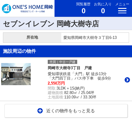
閲覧履歴
お気に入り
メニュー
0
0
セブンイレブン 岡崎大樹寺店
所在地
愛知県岡崎市大樹寺３丁目6-13
施設周辺の物件
売買｜中古一戸建
岡崎市大樹寺3丁目 戸建
愛知環状鉄道「大門」駅 徒歩13分
「大門四丁目」バス停下車 徒歩9分
2,550万円
間取:
3LDK＋1S(納戸)
建物面積:
82.80㎡ / 25.04坪
土地面積:
110.09㎡ / 33.30坪
近くの物件をもっと見る