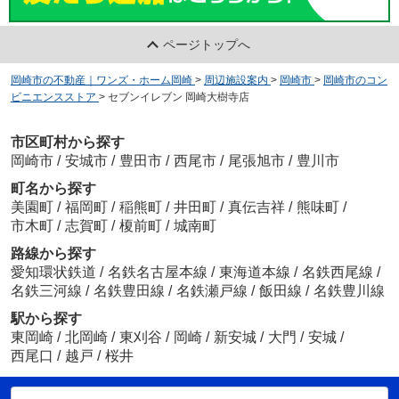
ページトップへ
岡崎市の不動産｜ワンズ・ホーム岡崎
>
周辺施設案内
>
岡崎市
>
岡崎市のコン
ビニエンスストア
>
セブンイレブン 岡崎大樹寺店
市区町村から探す
岡崎市
/
安城市
/
豊田市
/
西尾市
/
尾張旭市
/
豊川市
町名から探す
美園町
/
福岡町
/
稲熊町
/
井田町
/
真伝吉祥
/
熊味町
/
市木町
/
志賀町
/
榎前町
/
城南町
路線から探す
愛知環状鉄道
/
名鉄名古屋本線
/
東海道本線
/
名鉄西尾線
/
名鉄三河線
/
名鉄豊田線
/
名鉄瀬戸線
/
飯田線
/
名鉄豊川線
駅から探す
東岡崎
/
北岡崎
/
東刈谷
/
岡崎
/
新安城
/
大門
/
安城
/
西尾口
/
越戸
/
桜井