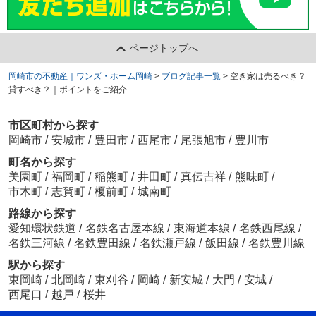
ページトップへ
岡崎市の不動産｜ワンズ・ホーム岡崎
>
ブログ記事一覧
>
空き家は売るべき？
貸すべき？｜ポイントをご紹介
市区町村から探す
岡崎市
/
安城市
/
豊田市
/
西尾市
/
尾張旭市
/
豊川市
町名から探す
美園町
/
福岡町
/
稲熊町
/
井田町
/
真伝吉祥
/
熊味町
/
市木町
/
志賀町
/
榎前町
/
城南町
路線から探す
愛知環状鉄道
/
名鉄名古屋本線
/
東海道本線
/
名鉄西尾線
/
名鉄三河線
/
名鉄豊田線
/
名鉄瀬戸線
/
飯田線
/
名鉄豊川線
駅から探す
東岡崎
/
北岡崎
/
東刈谷
/
岡崎
/
新安城
/
大門
/
安城
/
西尾口
/
越戸
/
桜井