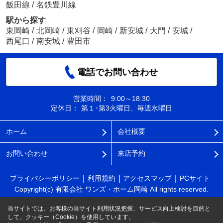
飯田線
/
名鉄豊川線
駅から探す
東岡崎
/
北岡崎
/
東刈谷
/
岡崎
/
新安城
/
大門
/
安城
/
西尾口
/
南安城
/
豊田市
電話でお問い合わせ
営業時間：
9:00～18:30
定休日：
第１･第3火曜日、毎週水曜日
ホーム
会社概要
お問い合わせ
来店予約
プライバシーポリシー
利用規約
アクセスマップ
PCサイト
Copyright(c) 有限会社 ワンズ・ホーム岡崎 All rights reserved.
当サイトでは、お客様の当サイト利用状況把握、サービス向上検討を目的と
して、クッキー（Cookie）を使用しています。