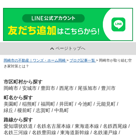
ページトップへ
岡崎市の不動産｜ワンズ・ホーム岡崎
>
ブログ記事一覧
>
岡崎市が取り組む空
き家対策とは？
市区町村から探す
岡崎市
/
安城市
/
豊田市
/
西尾市
/
尾張旭市
/
豊川市
町名から探す
美園町
/
稲熊町
/
福岡町
/
井田町
/
今池町
/
元能見町
/
緑丘
/
榎前町
/
志賀町
/
中島町
路線から探す
愛知環状鉄道
/
名鉄名古屋本線
/
東海道本線
/
名鉄西尾線
/
名鉄三河線
/
名鉄豊田線
/
東海道新幹線
/
名鉄瀬戸線
/