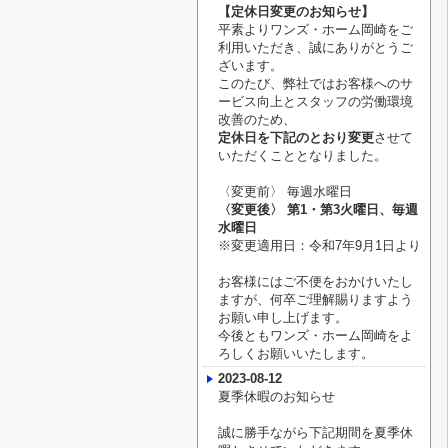
【定休日変更のお知らせ】
平素よりワンズ・ホーム岡崎をご
利用いただき、誠にありがとうご
ざいます。
このたび、弊社ではお客様へのサ
ービス向上とスタッフの労働環境
改善のため、
定休日を下記のとおり変更
させて
いただくこととなりました。
〈変更前〉
毎週水曜日
〈変更後〉
第1・第3火曜日、毎週
水曜日
※変更適用日：令和7年9月1日より
お客様にはご不便をおかけいたし
ますが、何卒ご理解賜りますよう
お願い申し上げます。
今後ともワンズ・ホーム岡崎をよ
ろしくお願いいたします。
2023-08-12
夏季休暇のお知らせ
誠に勝手ながら下記期間を夏季休