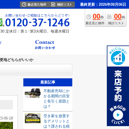
最終更新：2026年08月06日
00
00
件
件
最近見た物件
検討リスト
30
定休日：第１･第3火曜日、毎週水曜日
更地どちらがいいか
最新記事
不動産売却にか
かる期間の目安
と長引く原因と
は？
空き家を放置す
23-06-18
るデメリットと
は？課される税