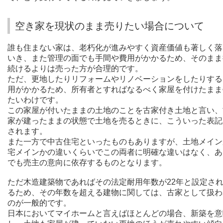
空き家を現状のまま売りたい場合について
誰も住まない家は、老朽化が進みやすく資産価値も著しく落
いき、また管理の面でも手間や費用がかかるため、そのまま
続けるよりは売った方が合理的です。
ただ、更地したりリフォームやリノベーションをしたりする
用がかかるため、所有者とすればなるべく家屋を付けたまま
たいわけです。
この家屋が付いたままの土地のことを古家付き土地と言い、
家が建ったままの状態で土地を売るときに、こういった表記
されます。
また一方で中古住宅といったものもありますが、土地メイン
宅メインかの違いくらいでこの両者に明確な違いはなく、あ
でも売主の意向に依存するものとなります。
ただ木造建築物であればその法定耐用年数が22年と設定さ
るため、その年数を超える建物に関しては、古家として扱わ
のが一般的です。
日本においてマイホームと言えばほとんどの場合、新築を意