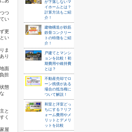
にあ
が下落しないマ
イホームとは？
計算方法もご紹
つつ
介！
てい
建物構造が鉄筋
ず更
鉄骨コンクリー
とい
トの特徴をご紹
介！
りま
戸建てとマンシ
あり
ョンを比較！初
期費用や維持費
地面
とは？
税負担
不動産売却でロ
ーン残債がある
状態
場合の抵当権に
な
ついて解説！
和室と洋室どっ
ちにする？リフ
主と
ォーム費用やメ
すく
リットとデメリ
ットを比較
家屋