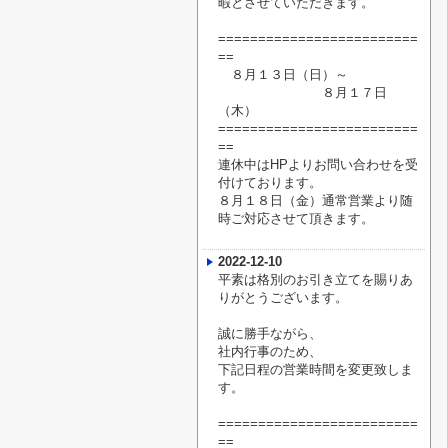
暇
とさせていただきます。
=========================
==
８月１３日（日）～
８月１７日
（木）
=========================
==
連休中はHPよりお問い合わせを受
付けております。
８月１８日（金）通常営業より随
時ご対応させて頂きます。
2022-12-10
平素は格別のお引き立てを賜りあ
りがとうございます。
誠に勝手ながら、
社内行事のため、
下記日程の営業時間を変更致しま
す。
=========================
==