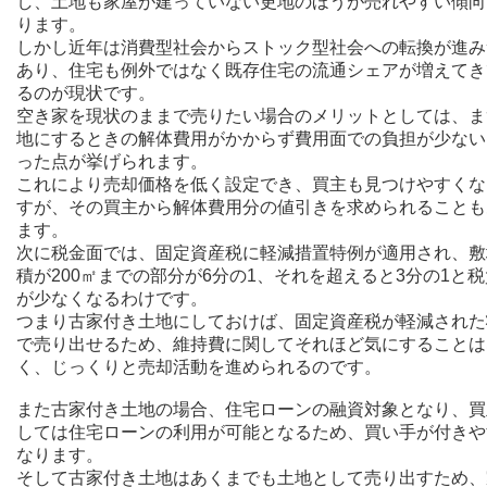
し、土地も家屋が建っていない更地のほうが売れやすい傾向
ります。
しかし近年は消費型社会からストック型社会への転換が進み
あり、住宅も例外ではなく既存住宅の流通シェアが増えてき
るのが現状です。
空き家を現状のままで売りたい場合のメリットとしては、ま
地にするときの解体費用がかからず費用面での負担が少ない
った点が挙げられます。
これにより売却価格を低く設定でき、買主も見つけやすくな
すが、その買主から解体費用分の値引きを求められることも
ます。
次に税金面では、固定資産税に軽減措置特例が適用され、敷
積が200㎡までの部分が6分の1、それを超えると3分の1と
が少なくなるわけです。
つまり古家付き土地にしておけば、固定資産税が軽減された
で売り出せるため、維持費に関してそれほど気にすることは
く、じっくりと売却活動を進められるのです。
また古家付き土地の場合、住宅ローンの融資対象となり、買
しては住宅ローンの利用が可能となるため、買い手が付きや
なります。
そして古家付き土地はあくまでも土地として売り出すため、