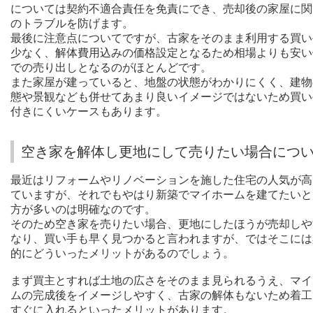
については契約不適合責任を免責にでき、売却後の家屋に関
のトラブルを防げます。
最後に注意点についてですが、古家をそのまま利用する買い
少なく、解体費用込みの価格設定となるため相場よりも安い
での売り出しとなるのがほとんどです。
また家屋が建っていると、地盤の状態がわかりにくく、建物
態や景観なども併せてあまり良いイメージではないため買い
付きにくいケースもあります。
空き家を解体し更地にして売りたい場合につ
最近はリフォームやリノベーションを施した住宅の人気が高
ていますが、それでもやはり新築でマイホームを建てたいと
方が多いのは明確なのです。
そのため空き家を売りたい場合、更地にしたほうが売却しや
なり、買い手も早く見つかると言われますが、ではそこには
的にどういったメリットがあるのでしょう。
まず買主とすれば土地の広さをそのまま見られるうえ、マイ
ムの完成後をイメージしやすく、古家の解体もないため着工
すぐに入れるといったメリットがあります。