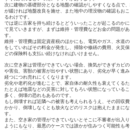
次に建物の基礎部分となる地盤の確認がしやすくなる点で、
が緩ければ地盤改良を施せ、また地中の埋没物の確認もおこ
るわけです。
では逆に古家を持ち続けるとどういったことが起こるのかに
て見ていきますが、まずは維持・管理費などお金の問題があ
す。
維持・管理費は固定資産税のほかにも、電気やガス、水道の
をしていればその料金が発生し、掃除や修繕の費用、火災保
どの保険料も支払い続けなければいけません。
次に空き家は管理ができていない場合、換気ができずカビの
や害虫、害獣の被害が出やすい状態にあり、劣化が早く進み
経つにつれ売れにくくなります。
劣化や老朽化が進むことで、家自体の耐久性も衰えてくるた
たとえば地震などの災害に対してもろい状態になっているこ
多く、倒壊の恐れもあるのです。
もし倒壊すれば近隣への被害も考えられるうえ、その回収費
かかり、倒壊しなくとも放火などのリスクは抱えたままにな
す。
また、空き家の管理ができていないとそこに不審者が出入り
ようにもなり、最悪のケースでは誰かが住みつく可能性も考