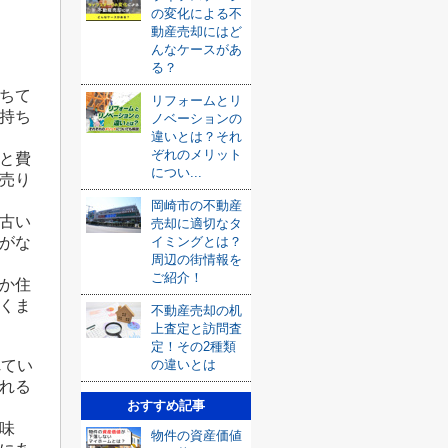
の変化による不
動産売却にはど
んなケースがあ
る？
ちて
リフォームとリ
持ち
ノベーションの
違いとは？それ
ぞれのメリット
と費
につい...
売り
岡崎市の不動産
古い
売却に適切なタ
イミングとは？
がな
周辺の街情報を
ご紹介！
か住
くま
不動産売却の机
上査定と訪問査
定！その2種類
の違いとは
れてい
れる
おすすめ記事
味
物件の資産価値