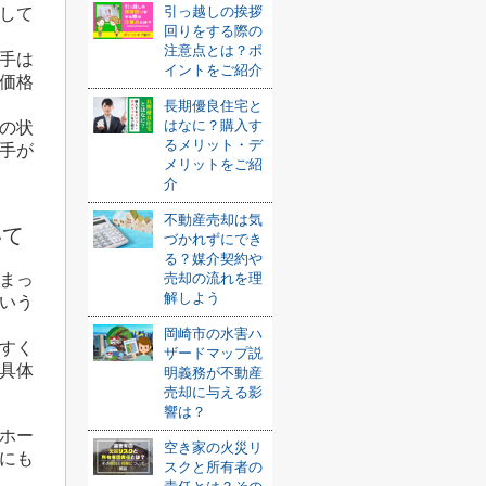
引っ越しの挨拶
して
回りをする際の
注意点とは？ポ
手は
イントをご紹介
価格
長期優良住宅と
はなに？購入す
の状
るメリット・デ
手が
メリットをご紹
介
不動産売却は気
いて
づかれずにでき
る？媒介契約や
売却の流れを理
まっ
解しよう
いう
岡崎市の水害ハ
すく
ザードマップ説
具体
明義務が不動産
売却に与える影
響は？
ホー
空き家の火災リ
にも
スクと所有者の