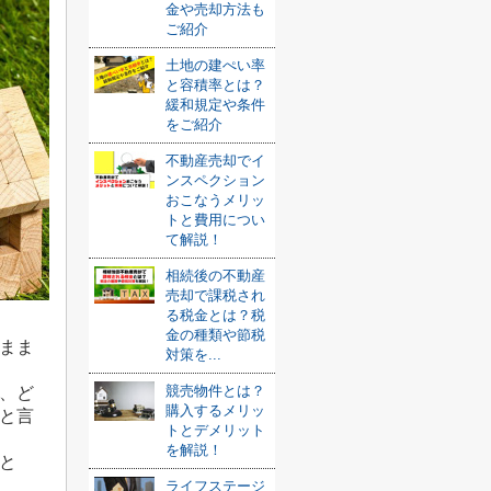
金や売却方法も
ご紹介
土地の建ぺい率
と容積率とは？
緩和規定や条件
をご紹介
不動産売却でイ
ンスペクション
おこなうメリッ
トと費用につい
て解説！
相続後の不動産
売却で課税され
る税金とは？税
金の種類や節税
まま
対策を...
競売物件とは？
、ど
購入するメリッ
と言
トとデメリット
を解説！
と
ライフステージ