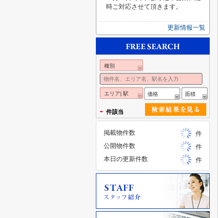
時ご対応させて頂きます。
更新情報一覧
種別
エリア| 駅
価格
面積
-
件該当
掲載物件数
件
公開物件数
件
本日の更新件数
件