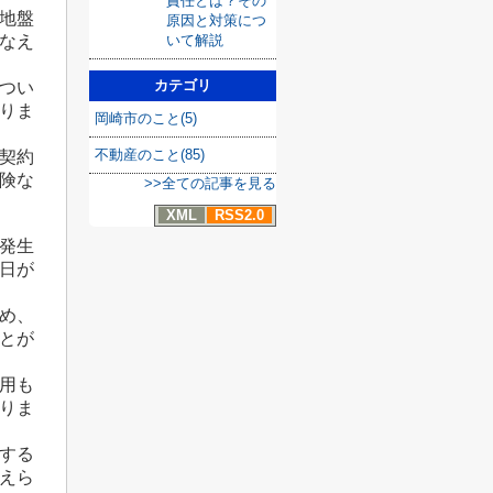
責任とは？その
地盤
原因と対策につ
いて解説
なえ
カテゴリ
つい
りま
岡崎市のこと(5)
不動産のこと(85)
契約
険な
>>全ての記事を見る
XML
RSS2.0
発生
日が
め、
とが
用も
りま
する
えら