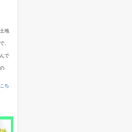
土地
で、
んで
の
こち