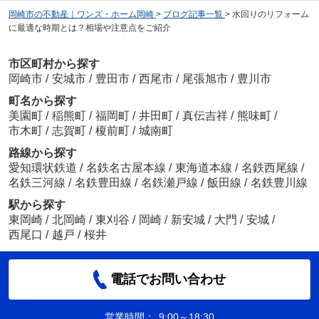
岡崎市の不動産｜ワンズ・ホーム岡崎
>
ブログ記事一覧
>
水回りのリフォーム
に最適な時期とは？相場や注意点をご紹介
市区町村から探す
岡崎市
/
安城市
/
豊田市
/
西尾市
/
尾張旭市
/
豊川市
町名から探す
美園町
/
稲熊町
/
福岡町
/
井田町
/
真伝吉祥
/
熊味町
/
市木町
/
志賀町
/
榎前町
/
城南町
路線から探す
愛知環状鉄道
/
名鉄名古屋本線
/
東海道本線
/
名鉄西尾線
/
名鉄三河線
/
名鉄豊田線
/
名鉄瀬戸線
/
飯田線
/
名鉄豊川線
駅から探す
東岡崎
/
北岡崎
/
東刈谷
/
岡崎
/
新安城
/
大門
/
安城
/
西尾口
/
越戸
/
桜井
電話でお問い合わせ
営業時間：
9:00～18:30