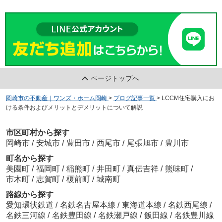
ページトップへ
岡崎市の不動産｜ワンズ・ホーム岡崎
>
ブログ記事一覧
>
LCCM住宅購入にお
ける条件およびメリットとデメリットについて解説
市区町村から探す
岡崎市
/
安城市
/
豊田市
/
西尾市
/
尾張旭市
/
豊川市
町名から探す
美園町
/
福岡町
/
稲熊町
/
井田町
/
真伝吉祥
/
熊味町
/
市木町
/
志賀町
/
榎前町
/
城南町
路線から探す
愛知環状鉄道
/
名鉄名古屋本線
/
東海道本線
/
名鉄西尾線
/
名鉄三河線
/
名鉄豊田線
/
名鉄瀬戸線
/
飯田線
/
名鉄豊川線