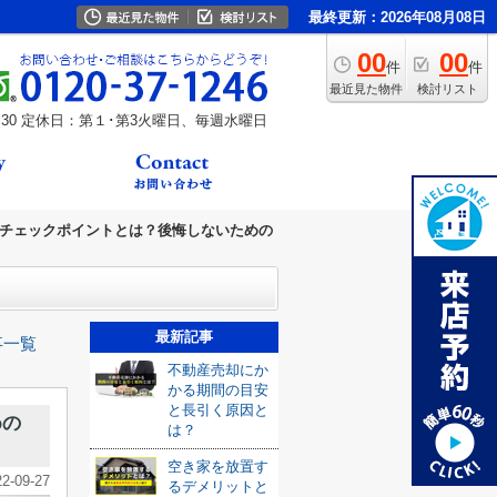
最終更新：2026年08月08日
00
00
件
件
最近見た物件
検討リスト
30
定休日：第１･第3火曜日、毎週水曜日
チェックポイントとは？後悔しないための
最新記事
事一覧
不動産売却にか
かる期間の目安
と長引く原因と
めの
は？
空き家を放置す
22-09-27
るデメリットと