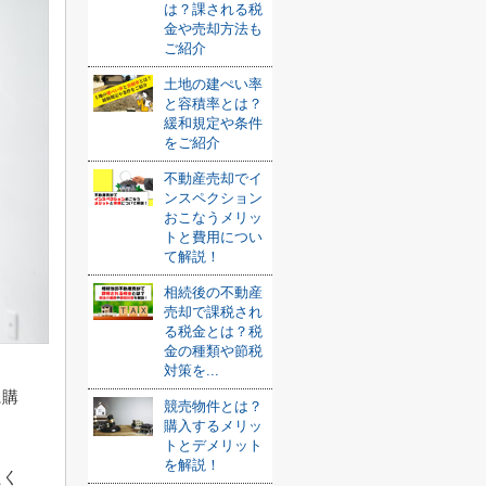
は？課される税
金や売却方法も
ご紹介
土地の建ぺい率
と容積率とは？
緩和規定や条件
をご紹介
不動産売却でイ
ンスペクション
おこなうメリッ
トと費用につい
て解説！
相続後の不動産
売却で課税され
る税金とは？税
金の種類や節税
対策を...
に購
競売物件とは？
購入するメリッ
トとデメリット
を解説！
たく