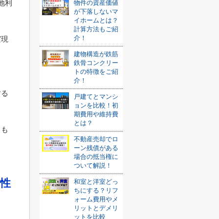
地利
物件の資産価値
が下落しないマ
イホームとは？
計算方法もご紹
介！
実現
建物構造が鉄筋
鉄骨コンクリー
トの特徴をご紹
介！
する
戸建てとマンシ
ョンを比較！初
期費用や維持費
とは？
りも
不動産売却でロ
ーン残債がある
場合の抵当権に
ついて解説！
性
和室と洋室どっ
ちにする？リフ
ォーム費用やメ
リットとデメリ
ットを比較