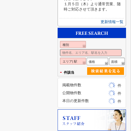
１月５日（木）より通常営業、随
時ご対応させて頂きます。
更新情報一覧
種別
エリア| 駅
価格
面積
-
件該当
掲載物件数
件
公開物件数
件
本日の更新件数
件