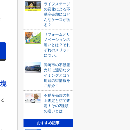
ライフステージ
の変化による不
動産売却にはど
環
んなケースがあ
る？
リフォームとリ
ノベーションの
違いとは？それ
ぞれのメリット
につい...
岡崎市の不動産
売却に適切なタ
イミングとは？
周辺の街情報を
境
ご紹介！
不動産売却の机
トと
上査定と訪問査
定！その2種類
の違いとは
おすすめ記事