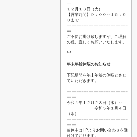
==
１２月１３日（火）
【営業時間】
９：００～１５：０
０まで
=========================
==
ご不便お掛け致しますが、ご理解
の程、宜しくお願いいたします。
***
年末年始休暇のお知らせ
下記期間を年末年始の休暇
とさせ
ていただきます。
=========================
====
令和４年１２月２８日（水）～
令和５年１月４日
（水）
=========================
====
連休中はHPよりお問い合わせを受
付けております。