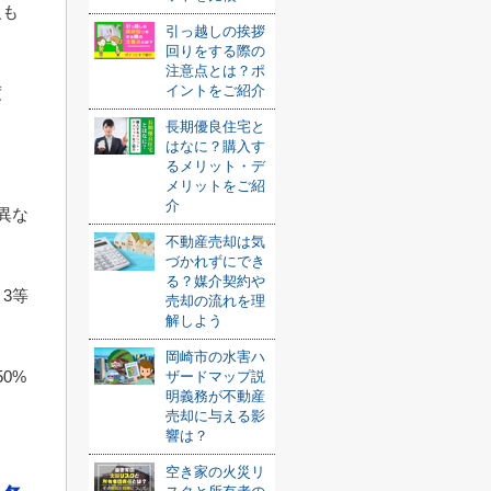
級も
引っ越しの挨拶
回りをする際の
注意点とは？ポ
イントをご紹介
度
長期優良住宅と
。
はなに？購入す
るメリット・デ
メリットをご紹
介
異な
不動産売却は気
。
づかれずにでき
る？媒介契約や
3等
売却の流れを理
解しよう
岡崎市の水害ハ
0%
ザードマップ説
明義務が不動産
売却に与える影
響は？
空き家の火災リ