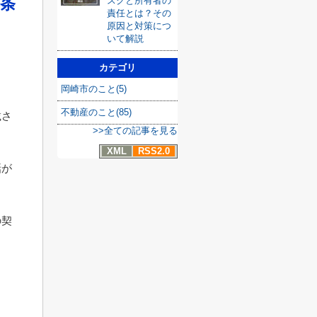
条
スクと所有者の
責任とは？その
原因と対策につ
いて解説
ょ
カテゴリ
岡崎市のこと(5)
不動産のこと(85)
載さ
>>全ての記事を見る
XML
RSS2.0
話が
の契
ま