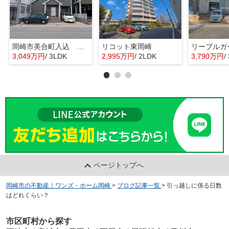
岡崎市美合町入込 戸建
リコット東岡崎
3,049万円
/ 3LDK
2,995万円
/ 2LDK
3,790万円
/ 
ページトップへ
岡崎市の不動産｜ワンズ・ホーム岡崎
>
ブログ記事一覧
>
引っ越しに係る日数
はどれくらい？
市区町村から探す