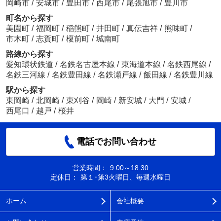
岡崎市
/
安城市
/
豊田市
/
西尾市
/
尾張旭市
/
豊川市
町名から探す
美園町
/
福岡町
/
稲熊町
/
井田町
/
真伝吉祥
/
熊味町
/
市木町
/
志賀町
/
榎前町
/
城南町
路線から探す
愛知環状鉄道
/
名鉄名古屋本線
/
東海道本線
/
名鉄西尾線
/
名鉄三河線
/
名鉄豊田線
/
名鉄瀬戸線
/
飯田線
/
名鉄豊川線
駅から探す
東岡崎
/
北岡崎
/
東刈谷
/
岡崎
/
新安城
/
大門
/
安城
/
西尾口
/
越戸
/
桜井
電話でお問い合わせ
営業時間：
9:00～18:30
定休日：
第１･第3火曜日、毎週水曜日
ホーム
会社概要