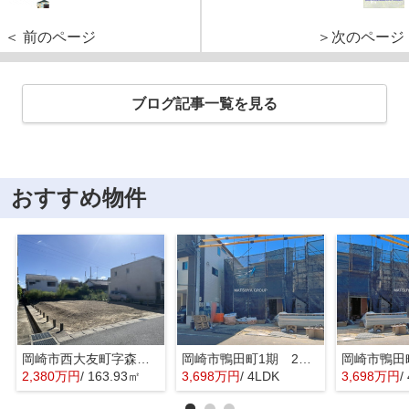
＜ 前のページ
＞次のページ
ブログ記事一覧を見る
おすすめ物件
岡崎市西大友町字森下 土地
岡崎市鴨田町1期 2号棟
2,380万円
/ 163.93㎡
3,698万円
/ 4LDK
3,698万円
/