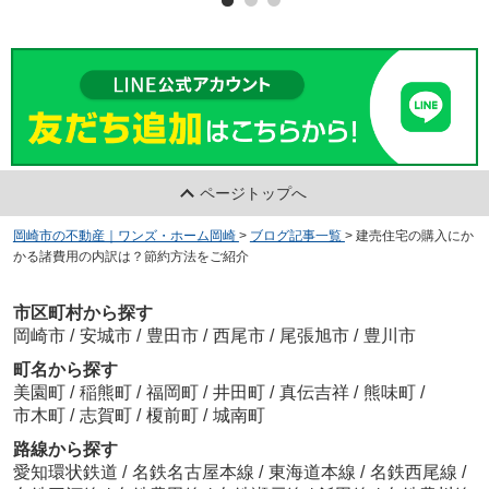
ページトップへ
岡崎市の不動産｜ワンズ・ホーム岡崎
>
ブログ記事一覧
>
建売住宅の購入にか
かる諸費用の内訳は？節約方法をご紹介
市区町村から探す
岡崎市
/
安城市
/
豊田市
/
西尾市
/
尾張旭市
/
豊川市
町名から探す
美園町
/
稲熊町
/
福岡町
/
井田町
/
真伝吉祥
/
熊味町
/
市木町
/
志賀町
/
榎前町
/
城南町
路線から探す
愛知環状鉄道
/
名鉄名古屋本線
/
東海道本線
/
名鉄西尾線
/