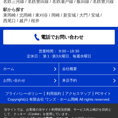
名鉄三河線
/
名鉄豊田線
/
名鉄瀬戸線
/
飯田線
/
名鉄豊川線
駅から探す
東岡崎
/
北岡崎
/
東刈谷
/
岡崎
/
新安城
/
大門
/
安城
/
西尾口
/
越戸
/
桜井
電話でお問い合わせ
営業時間：
9:00～18:30
定休日：
第１･第3火曜日、毎週水曜日
ホーム
会社概要
お問い合わせ
来店予約
プライバシーポリシー
利用規約
アクセスマップ
PCサイト
Copyright(c) 有限会社 ワンズ・ホーム岡崎 All rights reserved.
当サイトでは、お客様の当サイト利用状況把握、サービス向上検討を目的と
して、クッキー（Cookie）を使用しています。