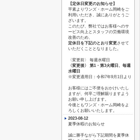
【定休日変更のお知らせ】
平素よりワンズ・ホーム岡崎をご
利用いただき、誠にありがとうご
ざいます。
このたび、弊社ではお客様へのサ
ービス向上とスタッフの労働環境
改善のため、
定休日を下記のとおり変更
させて
いただくこととなりました。
〈変更前〉
毎週水曜日
〈変更後〉
第1・第3火曜日、毎週
水曜日
※変更適用日：令和7年9月1日より
お客様にはご不便をおかけいたし
ますが、何卒ご理解賜りますよう
お願い申し上げます。
今後ともワンズ・ホーム岡崎をよ
ろしくお願いいたします。
2023-08-12
夏季休暇のお知らせ
誠に勝手ながら下記期間を夏季休