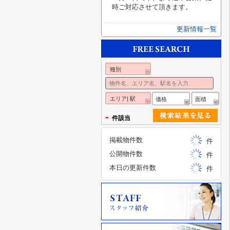
時ご対応させて頂きます。
更新情報一覧
種別
エリア| 駅
価格
面積
-
件該当
掲載物件数
件
公開物件数
件
本日の更新件数
件