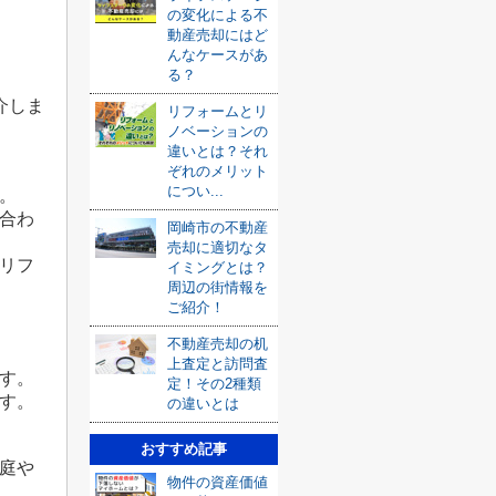
の変化による不
動産売却にはど
んなケースがあ
る？
介しま
リフォームとリ
ノベーションの
違いとは？それ
ぞれのメリット
につい...
。
合わ
岡崎市の不動産
売却に適切なタ
リフ
イミングとは？
周辺の街情報を
ご紹介！
不動産売却の机
上査定と訪問査
す。
定！その2種類
す。
の違いとは
おすすめ記事
庭や
物件の資産価値