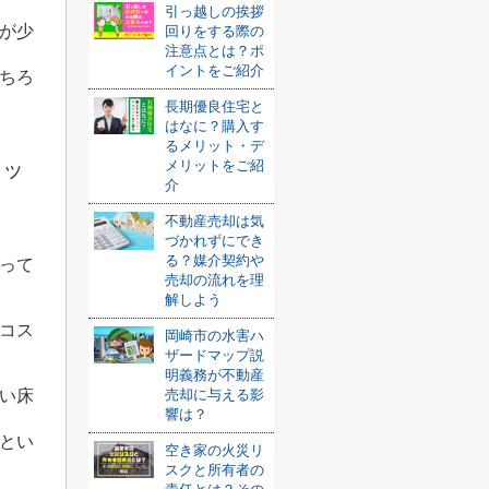
引っ越しの挨拶
が少
回りをする際の
注意点とは？ポ
イントをご紹介
ちろ
長期優良住宅と
はなに？購入す
るメリット・デ
メリットをご紹
リッ
介
不動産売却は気
づかれずにでき
る？媒介契約や
って
売却の流れを理
解しよう
コス
岡崎市の水害ハ
ザードマップ説
明義務が不動産
売却に与える影
い床
響は？
とい
空き家の火災リ
スクと所有者の