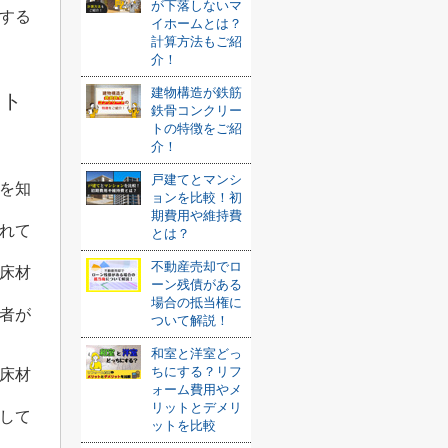
が下落しないマ
する
イホームとは？
計算方法もご紹
介！
建物構造が鉄筋
ット
鉄骨コンクリー
トの特徴をご紹
介！
戸建てとマンシ
を知
ョンを比較！初
期費用や維持費
れて
とは？
不動産売却でロ
床材
ーン残債がある
場合の抵当権に
者が
ついて解説！
和室と洋室どっ
ちにする？リフ
床材
ォーム費用やメ
リットとデメリ
して
ットを比較