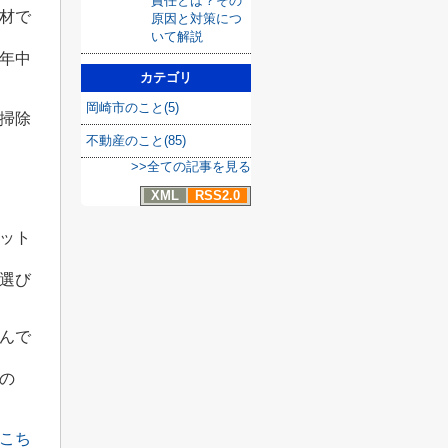
責任とは？その
材で
原因と対策につ
いて解説
年中
カテゴリ
岡崎市のこと(5)
掃除
不動産のこと(85)
>>全ての記事を見る
XML
RSS2.0
ット
選び
んで
の
こち