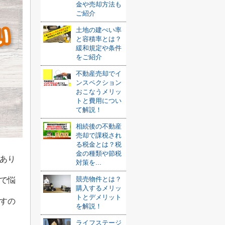
金や売却方法も
ご紹介
土地の建ぺい率
と容積率とは？
緩和規定や条件
をご紹介
不動産売却でイ
ンスペクション
おこなうメリッ
トと費用につい
て解説！
相続後の不動産
売却で課税され
る税金とは？税
金の種類や節税
あり
対策を...
競売物件とは？
で悩
購入するメリッ
トとデメリット
すの
を解説！
ライフステージ