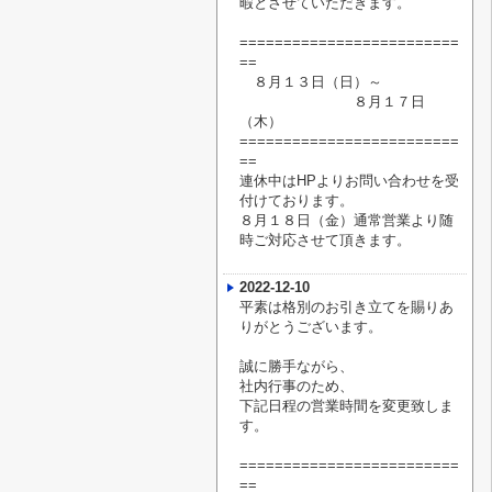
暇
とさせていただきます。
=========================
==
８月１３日（日）～
８月１７日
（木）
=========================
==
連休中はHPよりお問い合わせを受
付けております。
８月１８日（金）通常営業より随
時ご対応させて頂きます。
2022-12-10
平素は格別のお引き立てを賜りあ
りがとうございます。
誠に勝手ながら、
社内行事のため、
下記日程の営業時間を変更致しま
す。
=========================
==