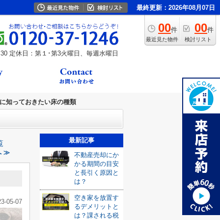
最終更新：2026年08月07日
00
00
件
件
最近見た物件
検討リスト
30
定休日：第１･第3火曜日、毎週水曜日
に知っておきたい床の種類
最新記事
覧
 ≫
不動産売却にか
かる期間の目安
と長引く原因と
は？
空き家を放置す
23-05-07
るデメリットと
は？課される税