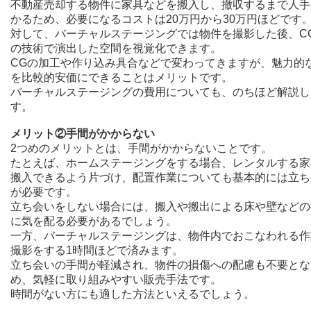
不動産売却する物件に家具などを搬入し、撤収するまで人手
かるため、必要になるコストは20万円から30万円ほどです
対して、バーチャルステージングでは物件を撮影した後、C
の技術で演出した空間を視覚化できます。
CGの加工や作り込み具合などで変わってきますが、魅力的
を比較的安価にできることはメリットです。
バーチャルステージングの費用についても、のちほど解説し
す。
メリット②手間がかからない
2つめのメリットとは、手間がかからないことです。
たとえば、ホームステージングをする場合、レンタルする家
搬入できるよう片づけ、配置作業についても基本的には立ち
が必要です。
立ち会いをしない場合には、搬入や搬出による床や壁などの
に気を配る必要があるでしょう。
一方、バーチャルステージングは、物件内でおこなわれる作
撮影をする1時間ほどで済みます。
立ち会いの手間が軽減され、物件の損傷への配慮も不要とな
め、気軽に取り組みやすい販売手法です。
時間がない方にも適した方法といえるでしょう。