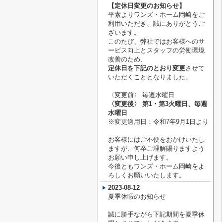
【定休日変更のお知らせ】
平素よりワンズ・ホーム岡崎をご
利用いただき、誠にありがとうご
ざいます。
このたび、弊社ではお客様へのサ
ービス向上とスタッフの労働環境
改善のため、
定休日を下記のとおり変更
させて
いただくこととなりました。
〈変更前〉
毎週水曜日
〈変更後〉
第1・第3火曜日、毎週
水曜日
※変更適用日：令和7年9月1日より
お客様にはご不便をおかけいたし
ますが、何卒ご理解賜りますよう
お願い申し上げます。
今後ともワンズ・ホーム岡崎をよ
ろしくお願いいたします。
2023-08-12
夏季休暇のお知らせ
誠に勝手ながら下記期間を夏季休