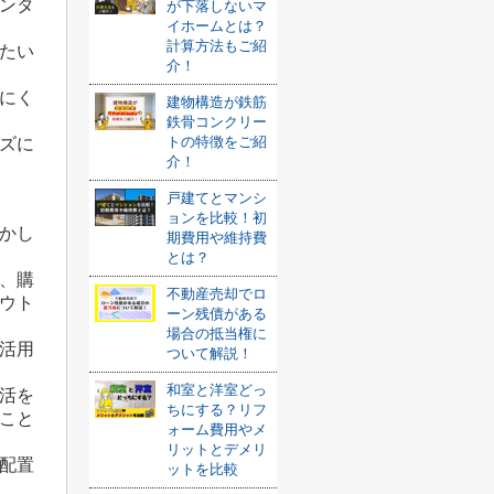
ンタ
が下落しないマ
イホームとは？
計算方法もご紹
たい
介！
にく
建物構造が鉄筋
鉄骨コンクリー
トの特徴をご紹
ズに
介！
戸建てとマンシ
ョンを比較！初
かし
期費用や維持費
とは？
、購
不動産売却でロ
ウト
ーン残債がある
場合の抵当権に
活用
ついて解説！
和室と洋室どっ
活を
ちにする？リフ
こと
ォーム費用やメ
リットとデメリ
配置
ットを比較