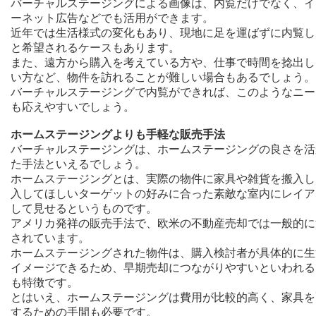
バーチャルステージングによる画像は、内覧だけでなく、イ
ーネット広告などでも活用ができます。
近年では生活様式の変化もあり、現地に足を運ばずに内覧し
と希望されるケースもあります。
また、遠方から購入を考えている方や、仕事で時間を捻出し
い方など、物件を訪れることが難しい場合もあるでしょう。
バーチャルステージングで内覧ができれば、このようなニー
も応えやすいでしょう。
ホームステージングよりも手軽な販売手法
バーチャルステージングは、ホームステージングの良さを活
た手法といえるでしょう。
ホームステージングとは、実際の物件に家具や雑貨を搬入し
入してほしいターゲットの好みに合った素敵な室内にレイア
して見せるというものです。
アメリカ発祥の販売手法で、欧米の不動産売却では一般的に
されています。
ホームステージングされた物件は、購入検討者が具体的に生
イメージできるため、早期売却につながりやすいといわれる
も特徴です。
とはいえ、ホームステージングは費用が比較的高く、家具を
するための手間も必要です。