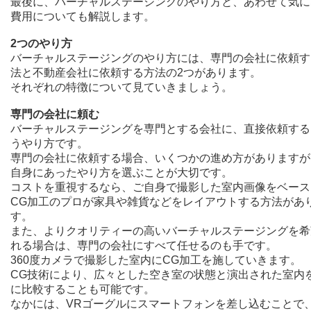
最後に、バーチャルステージングのやり方と、あわせて気に
費用についても解説します。
2つのやり方
バーチャルステージングのやり方には、専門の会社に依頼す
法と不動産会社に依頼する方法の2つがあります。
それぞれの特徴について見ていきましょう。
専門の会社に頼む
バーチャルステージングを専門とする会社に、直接依頼する
うやり方です。
専門の会社に依頼する場合、いくつかの進め方がありますが
自身にあったやり方を選ぶことが大切です。
コストを重視するなら、ご自身で撮影した室内画像をベース
CG加工のプロが家具や雑貨などをレイアウトする方法があ
す。
また、よりクオリティーの高いバーチャルステージングを希
れる場合は、専門の会社にすべて任せるのも手です。
360度カメラで撮影した室内にCG加工を施していきます。
CG技術により、広々とした空き室の状態と演出された室内
に比較することも可能です。
なかには、VRゴーグルにスマートフォンを差し込むことで