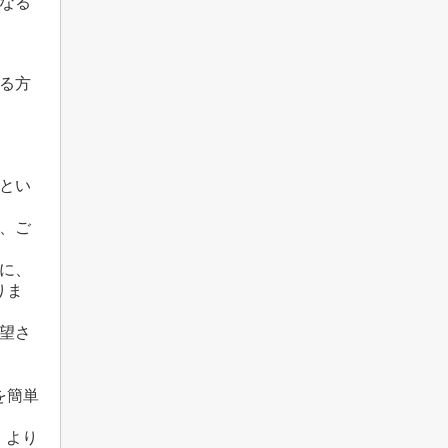
なる
る方
とい
、ご
に、
りま
望さ
を簡単
、より