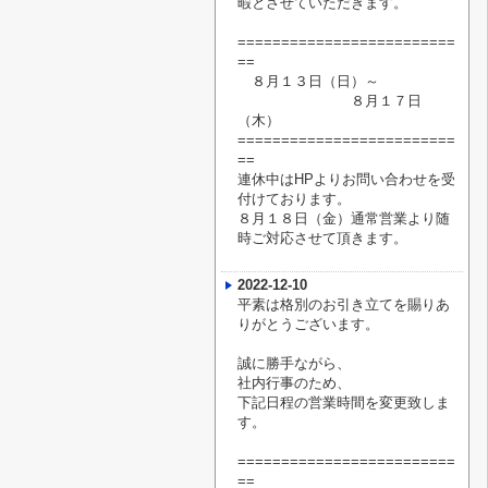
暇
とさせていただきます。
=========================
==
８月１３日（日）～
８月１７日
（木）
=========================
==
連休中はHPよりお問い合わせを受
付けております。
８月１８日（金）通常営業より随
時ご対応させて頂きます。
2022-12-10
平素は格別のお引き立てを賜りあ
りがとうございます。
誠に勝手ながら、
社内行事のため、
下記日程の営業時間を変更致しま
す。
=========================
==