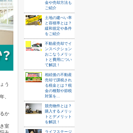
金や売却方法も
ご紹介
土地の建ぺい率
と容積率とは？
緩和規定や条件
をご紹介
不動産売却でイ
ンスペクション
おこなうメリッ
トと費用につい
て解説！
相続後の不動産
売却で課税され
ょう
る税金とは？税
金の種類や節税
対策を...
年、
競売物件とは？
購入するメリッ
るか
トとデメリット
を解説！
き室
ライフステージ
悩み