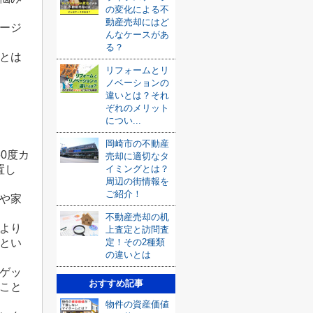
の変化による不
動産売却にはど
ージ
んなケースがあ
る？
とは
リフォームとリ
ノベーションの
違いとは？それ
ぞれのメリット
につい...
岡崎市の不動産
0度カ
売却に適切なタ
イミングとは？
置し
周辺の街情報を
ご紹介！
や家
不動産売却の机
より
上査定と訪問査
定！その2種類
とい
の違いとは
ゲッ
おすすめ記事
こと
物件の資産価値