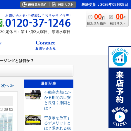
最終更新：2026年08月08日
00
00
件
件
最近見た物件
検討リスト
30
定休日：第１･第3火曜日、毎週水曜日
ージングとは何か？
最新記事
次へ ≫
不動産売却にか
かる期間の目安
と長引く原因と
は？
23-09-03
空き家を放置す
るデメリットと
は？課される税