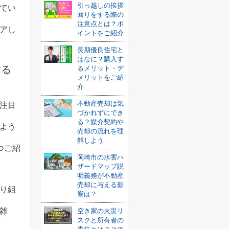
引っ越しの挨拶
てい
回りをする際の
注意点とは？ポ
アし
イントをご紹介
長期優良住宅と
はなに？購入す
する
るメリット・デ
メリットをご紹
介
不動産売却は気
注目
づかれずにでき
る？媒介契約や
よう
売却の流れを理
解しよう
つご紹
岡崎市の水害ハ
ザードマップ説
明義務が不動産
売却に与える影
り組
響は？
雑
空き家の火災リ
スクと所有者の