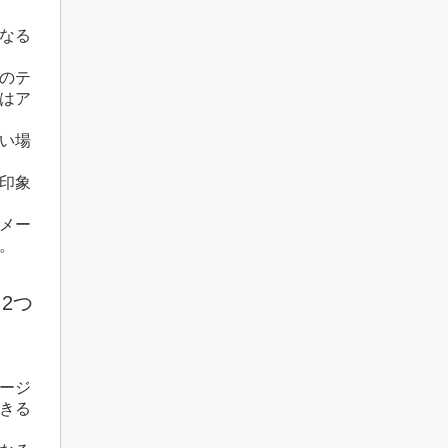
なる
のテ
はア
い場
印象
メー
。
2つ
ージ
きる