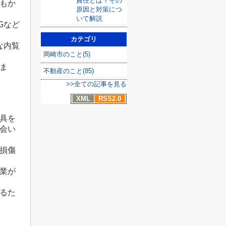
責任とは？その
もか
原因と対策につ
。
いて解説
Gなど
カテゴリ
な内覧
岡崎市のこと(5)
ま
不動産のこと(85)
>>全ての記事を見る
XML
RSS2.0
具を
会い
損傷
業が
るた