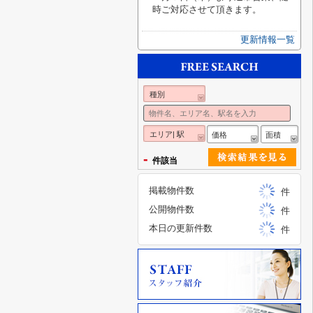
時ご対応させて頂きます。
更新情報一覧
種別
エリア| 駅
価格
面積
-
件該当
掲載物件数
件
公開物件数
件
本日の更新件数
件