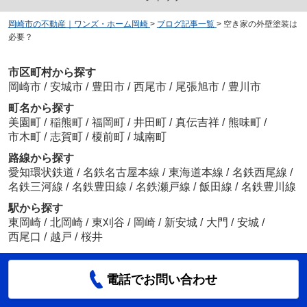
岡崎市の不動産｜ワンズ・ホーム岡崎
>
ブログ記事一覧
>
空き家の外壁塗装は
必要？
市区町村から探す
岡崎市
/
安城市
/
豊田市
/
西尾市
/
尾張旭市
/
豊川市
町名から探す
美園町
/
稲熊町
/
福岡町
/
井田町
/
真伝吉祥
/
熊味町
/
市木町
/
志賀町
/
榎前町
/
城南町
路線から探す
愛知環状鉄道
/
名鉄名古屋本線
/
東海道本線
/
名鉄西尾線
/
名鉄三河線
/
名鉄豊田線
/
名鉄瀬戸線
/
飯田線
/
名鉄豊川線
駅から探す
東岡崎
/
北岡崎
/
東刈谷
/
岡崎
/
新安城
/
大門
/
安城
/
西尾口
/
越戸
/
桜井
電話でお問い合わせ