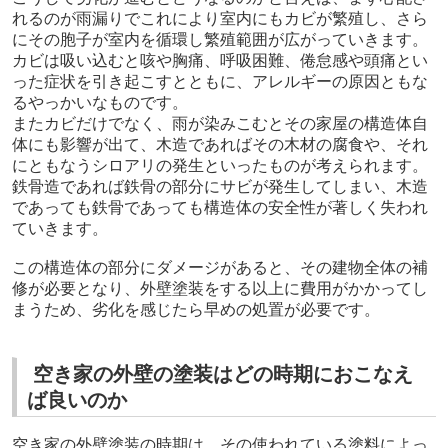
れるのが雨漏りでこれにより室内にもカビが繁殖し、さら
にその胞子が室内を循環し繁殖範囲が広がっていきます。
カビは吸い込むと咳や胸痛、呼吸困難、倦怠感や頭痛とい
った症状を引き起こすとともに、アレルギーの原因ともな
るやっかいなものです。
またカビだけでなく、雨が染みこむとその家屋の構造体自
体にも影響が出て、木造であればその木材の腐食や、それ
にともなうシロアリの発生といったものが考えられます。
鉄骨造であれば鉄骨の部分にサビが発生してしまい、木造
であっても鉄骨であっても構造体の安全性が著しく失われ
ていきます。
この構造体の部分にダメージがあると、その建物全体の補
修が必要となり、外壁塗装をする以上に費用がかかってし
まうため、劣化を感じたら早めの処置が必要です。
空き家の外壁の塗装はどの時期におこなえ
ば良いのか
空き家の外壁塗装の時期は、その使われている塗料によっ