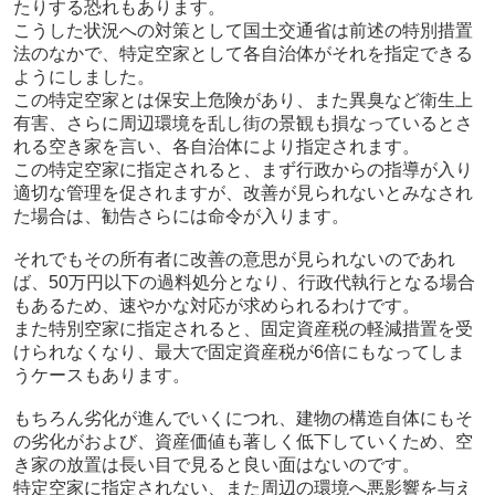
たりする恐れもあります。
こうした状況への対策として国土交通省は前述の特別措置
法のなかで、特定空家として各自治体がそれを指定できる
ようにしました。
この特定空家とは保安上危険があり、また異臭など衛生上
有害、さらに周辺環境を乱し街の景観も損なっているとさ
れる空き家を言い、各自治体により指定されます。
この特定空家に指定されると、まず行政からの指導が入り
適切な管理を促されますが、改善が見られないとみなされ
た場合は、勧告さらには命令が入ります。
それでもその所有者に改善の意思が見られないのであれ
ば、50万円以下の過料処分となり、行政代執行となる場合
もあるため、速やかな対応が求められるわけです。
また特別空家に指定されると、固定資産税の軽減措置を受
けられなくなり、最大で固定資産税が6倍にもなってしま
うケースもあります。
もちろん劣化が進んでいくにつれ、建物の構造自体にもそ
の劣化がおよび、資産価値も著しく低下していくため、空
き家の放置は長い目で見ると良い面はないのです。
特定空家に指定されない、また周辺の環境へ悪影響を与え