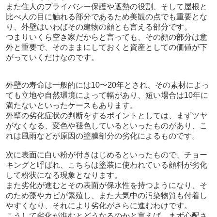
また住人のプライバシー保護や遮熱の役割、そして屋根と
比べ人の目に触れる部分であるため美観の点でも重要とな
り、外壁はいわばその建物の顔とも言える部分です。
つまりいくら空き家だからと言っても、その顔の部分は意
外と重要で、そのままにしておくと資産としての価値が下
がっていくだけなのです。
外壁の寿命は一般的には10〜20年とされ、その素材によっ
ても立地や自然環境によって幅があり、短い場合は10年に
満たないといったケースもあります。
外壁の劣化症状の判断をするポイントとしては、まずツヤ
がなくなる、変色や褪色しているといったものがあり、こ
れは風雨などが原因の塗膜部分の劣化によるものです。
次に表面に白い粉が付きはじめるといったもので、チョー
キングと呼ばれ、こちらは塗装に使われている顔料が劣化
して粉状になる現象となります。
また劣化が進むとその表面が保水性を持つようになり、そ
のため藻やカビが繁殖し、また大気中の汚染物質も付着し
やすくなり、それにより劣化がさらに進むわけです。
こうして劣化が進むとどうなるのかと言えば、まず心配さ